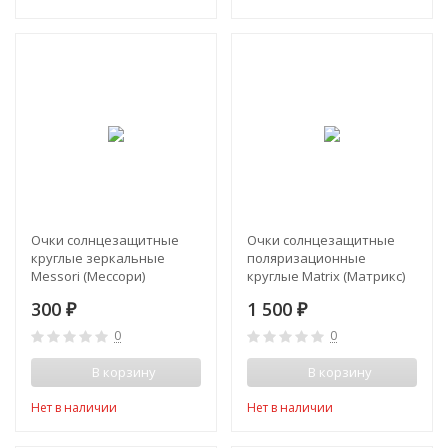
Очки солнцезащитные
Очки солнцезащитные
круглые зеркальные
поляризационные
Messori (Мессори)
круглые Matrix (Матрикс)
300
1 500
₽
₽
0
0
В корзину
В корзину
Нет в наличии
Нет в наличии