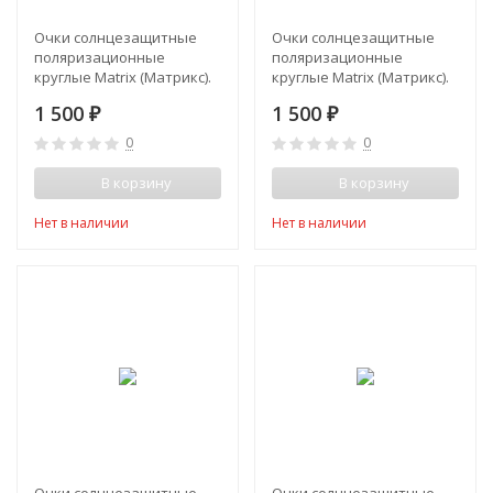
Очки солнцезащитные
Очки солнцезащитные
поляризационные
поляризационные
круглые Matrix (Матрикс).
круглые Matrix (Матрикс).
Цвет бело-золотой
Цвет коричневый
1 500
1 500
₽
₽
0
0
В корзину
В корзину
Нет в наличии
Нет в наличии