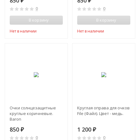
850
850
₽
₽
0
0
В корзину
В корзину
Нет в наличии
Нет в наличии
Очки солнцезащитные
Круглая оправа для очков
круглые коричневые.
File (Файл). Цвет - медь.
Baron
850
1 200
₽
₽
0
0