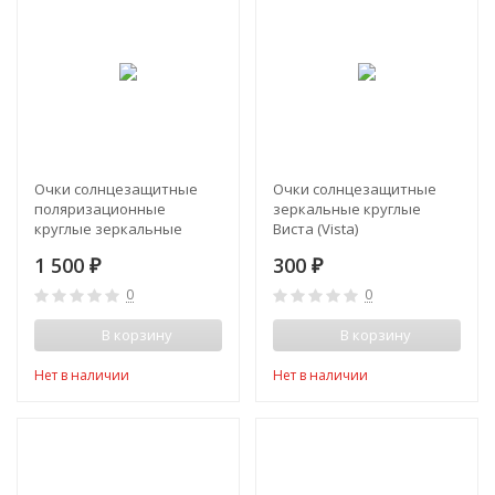
Очки солнцезащитные
Очки солнцезащитные
поляризационные
зеркальные круглые
круглые зеркальные
Виста (Vista)
Matrix (Матрикс)
1 500
300
₽
₽
0
0
В корзину
В корзину
Нет в наличии
Нет в наличии