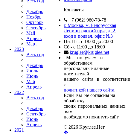
Весь год
Контакты
Декабрь
Ноябрь
+7 (962) 960-78-78
Октябрь
г. Москва, м. Белорусская
Сентябрь
Ленинградский пр-т, д. 2,
Май
вход в подвал, офис №3
Апрель
Пн-Пт - с 18:00 до 20:00
Март
Сб - с 11:00 до 18:00
2023
kruglee@kruglee.net
Весь год
Мы получаем и
обрабатываем
Декабрь
персональные данные
Июль
посетителей
Июнь
нашего сайта в соответствии
Май
с
Апрель
политикой нашего сайта
.
2022
Если вы не согласны на
Весь год
обработку
своих персональных данных,
Декабрь
вам
Сентябрь
необходимо покинуть сайт.
Июнь
Апрель
© 2026 Круглее.Нет
2021