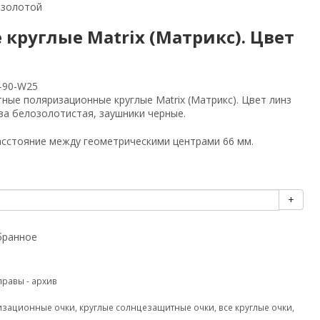
-золотой
руглые Matrix (Матрикс). Цвет
-90-W25
ные поляризационные круглые Matrix (Матрикс). Цвет линз
ва белозолотистая, заушники черные.
асстояние между геометрическими центрами 66 мм.
+
бранное
правы - архив
изационные очки
,
круглые солнцезащитные очки
,
все круглые очки
,