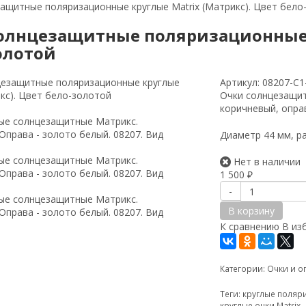
ащитные поляризационные круглые Matrix (Матрикс). Цвет бело
олнцезащитные поляризационные к
олотой
Артикул:
08207-С1
Очки солнцезащит
коричневый, опра
Диаметр 44 мм, р
Нет в наличии
1 500
₽
-
В корзину
К сравнению
В из
Категории:
Очки и о
Теги:
круглые поляр
круглые очки Matrix