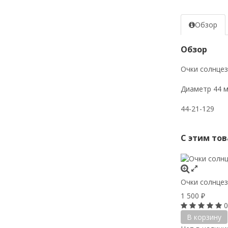
Обзор
Обзор
Очки солнцез
Диаметр 44 м
44-21-129
С этим то
Очки солнцез
1 500
₽
0
В корзину