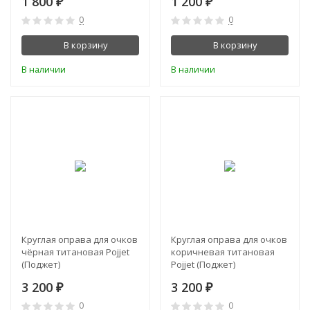
1 800
1 200
₽
₽
0
0
В корзину
В корзину
В наличии
В наличии
Круглая оправа для очков
Круглая оправа для очков
чёрная титановая Pojjet
коричневая титановая
(Поджет)
Pojjet (Поджет)
3 200
3 200
₽
₽
0
0