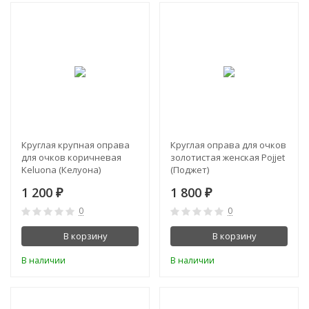
Круглая крупная оправа
Круглая оправа для очков
для очков коричневая
золотистая женская Pojjet
Keluona (Келуона)
(Поджет)
1 200
1 800
₽
₽
0
0
В корзину
В корзину
В наличии
В наличии