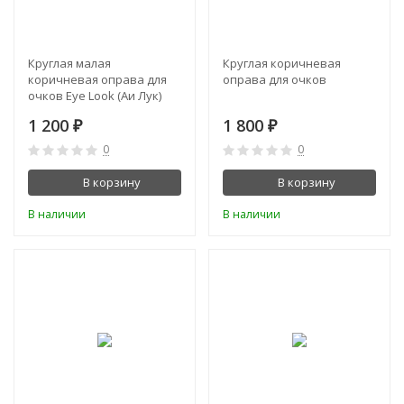
Круглая малая
Круглая коричневая
коричневая оправа для
оправа для очков
очков Eye Look (Аи Лук)
1 200
1 800
₽
₽
0
0
В корзину
В корзину
В наличии
В наличии