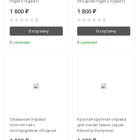
Pojjet (Поджет)
ободком Pojjet (Поджет)
1 800
1 800
₽
₽
0
0
В корзину
В корзину
В наличии
В наличии
Овальная оправа
Круглая крупная оправа
золотистая с
для очков темно-серая
леопардовым ободком
Keluona (Келуона)
Pojjet (Поджет)