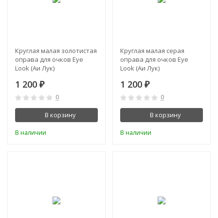
Круглая малая золотистая
Круглая малая серая
оправа для очков Eye
оправа для очков Eye
Look (Аи Лук)
Look (Аи Лук)
1 200
1 200
₽
₽
0
0
В корзину
В корзину
В наличии
В наличии