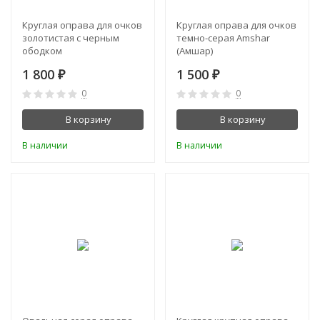
Круглая оправа для очков
Круглая оправа для очков
золотистая с черным
темно-серая Amshar
ободком
(Амшар)
1 800
1 500
₽
₽
0
0
В корзину
В корзину
В наличии
В наличии