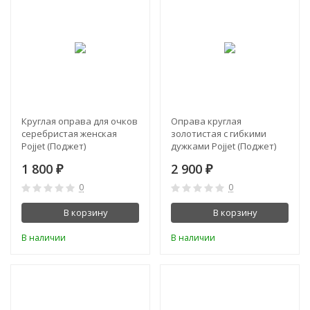
Круглая оправа для очков
Оправа круглая
серебристая женская
золотистая с гибкими
Pojjet (Поджет)
дужками Pojjet (Поджет)
1 800
2 900
₽
₽
0
0
В корзину
В корзину
В наличии
В наличии