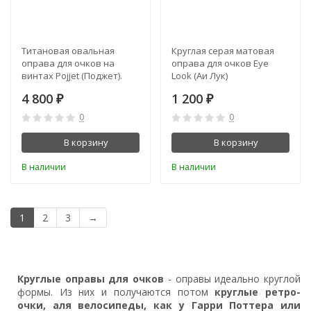
Титановая овальная
Круглая серая матовая
оправа для очков на
оправа для очков Eye
винтах Pojjet (Поджет).
Look (Аи Лук)
Цвет - латунь
4 800
1 200
₽
₽
0
0
В корзину
В корзину
В наличии
В наличии
1
2
3
→
Круглые оправы для очков
- оправы идеально круглой
формы. Из них и получаются потом
круглые ретро-
очки, аля велосипеды, как у Гарри Поттера или