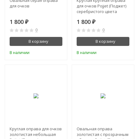
Овальная серая оправа
Круглая крупная оправа
для очков
для очков Pojjet (Поджет)
серебристого цвета
1 800
1 800
₽
₽
0
0
В корзину
В корзину
В наличии
В наличии
NEW!
Круглая оправа для очков
Овальная оправа
золотистая небольшая
золотистая с прозрачным