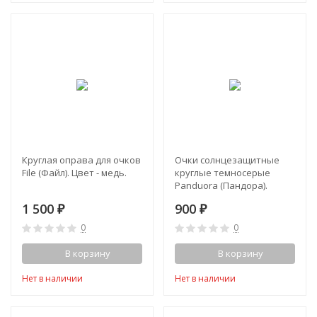
Круглая оправа для очков
Очки солнцезащитные
File (Файл). Цвет - медь.
круглые темносерые
Panduora (Пандора).
Оправа античное
1 500
900
₽
₽
серебро
0
0
В корзину
В корзину
Нет в наличии
Нет в наличии