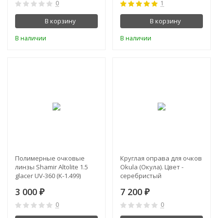
0
1
В корзину
В корзину
В наличии
В наличии
Полимерные очковые
Круглая оправа для очков
линзы Shamir Altolite 1.5
Okula (Окула). Цвет -
glacer UV-360 (K-1.499)
серебристый
3 000
7 200
₽
₽
0
0