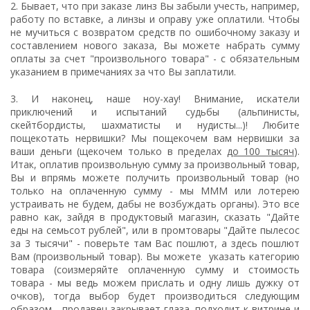
2. Бывает, что при заказе линз Вы забыли учесть, например,
работу по вставке, а линзы и оправу уже оплатили. Чтобы
не мучиться с возвратом средств по ошибочному заказу и
составлением нового заказа, Вы можете набрать сумму
оплаты за счет "произвольного товара" - с обязательным
указанием в примечаниях за что Вы заплатили.
3. И наконец, наше ноу-хау! Внимание, искатели
приключений и испытаний судьбы (альпинисты,
скейтбордисты, шахматисты и нудисты...)! Любите
пощекотать нервишки? Мы пощекочем вам нервишки за
ваши деньги (щекочем только в пределах
до 100 тысяч
).
Итак, оплатив произвольную сумму за произвольный товар,
Вы и впрямь можете получить произвольный товар (но
только на оплаченную сумму - мы МММ или лотерею
устраивать не будем, дабы не возбуждать органы). Это все
равно как, зайдя в продуктовый магазин, сказать "Дайте
еды на семьсот рублей", или в промтовары "Дайте пылесос
за 3 тысячи" - поверьте там Вас пошлют, а здесь пошлют
Вам (произвольный товар). Вы можете указать категорию
товара (соизмеряйте оплаченную сумму и стоимость
товара - мы ведь можем прислать и одну лишь дужку от
очков), тогда выбор будет производиться следующим
образом - продавец закрывает глаза, подходит к витрине и