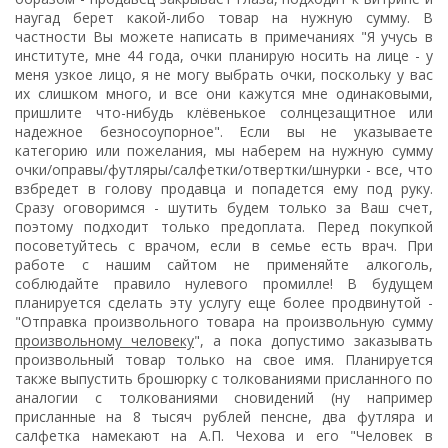
наугад берет какой-либо товар на нужную сумму. В
частности Вы можете написать в примечаниях "Я учусь в
институте, мне 44 года, очки планирую носить на лице - у
меня узкое лицо, я не могу выбрать очки, поскольку у вас
их слишком много, и все они кажутся мне одинаковыми,
пришлите что-нибудь клёвенькое солнцезащитное или
надежное безносоупорное". Если вы не указываете
категорию или пожелания, мы наберем на нужную сумму
очки/оправы/футляры/салфетки/отвертки/шнурки - все, что
взбредет в голову продавца и попадется ему под руку.
Сразу оговоримся - шутить будем только за Ваш счет,
поэтому подходит только предоплата. Перед покупкой
посоветуйтесь с врачом, если в семье есть врач. При
работе с нашим сайтом не применяйте алкоголь,
соблюдайте правило нулевого промилле! В будущем
планируется сделать эту услугу еще более продвинутой -
"Отправка произвольного товара на произвольную сумму
произвольному человеку
", а пока допустимо заказывать
произвольный товар только на свое имя. Планируется
также выпустить брошюрку с толкованиями присланного по
аналогии с толкованиями сновидений (ну например
присланные на 8 тысяч рублей пенсне, два футляра и
салфетка намекают на А.П. Чехова и его "Человек в