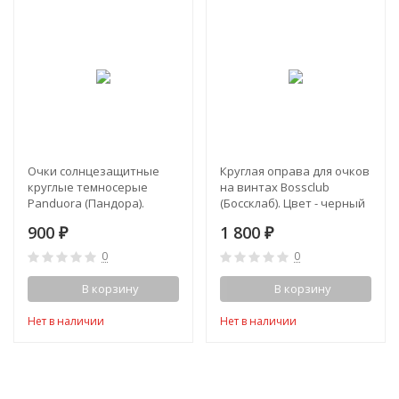
Очки солнцезащитные
Круглая оправа для очков
круглые темносерые
на винтах Bossclub
Panduora (Пандора).
(Боссклаб). Цвет - черный
Оправа черная
900
1 800
₽
₽
0
0
В корзину
В корзину
Нет в наличии
Нет в наличии