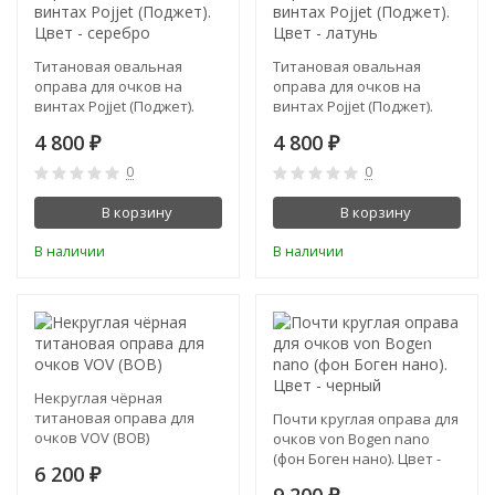
Титановая овальная
Титановая овальная
оправа для очков на
оправа для очков на
винтах Pojjet (Поджет).
винтах Pojjet (Поджет).
Цвет - серебро
Цвет - латунь
4 800
4 800
₽
₽
0
0
В корзину
В корзину
В наличии
В наличии
NEW!
Некруглая чёрная
титановая оправа для
Почти круглая оправа для
очков VOV (ВОВ)
очков von Bogen nano
(фон Боген нано). Цвет -
6 200
₽
черный