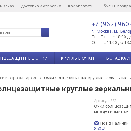
ь заказ
Доставка и отправка
Как оплатить
Обмен и возвра
+7 (962) 960
г. Москва, м. Бело
Пн - Пт — с 18:00 д
Сб — с 11:00 до 18:
ЛНЦЕЗАЩИТНЫЕ ОЧКИ
КРУГЛЫЕ ОЧКИ
ВСТАВКА Л
ки и оправы - архив
Очки солнцезащитные круглые зеркальные. V
олнцезащитные круглые зеркальны
Артикул:
883
Очки солнцезащит
между геометриче
Нет в наличии
850
₽