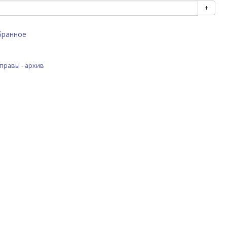
+
бранное
правы - архив