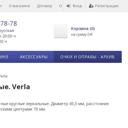
т
О магазине
Договор
О товарах
Вход
Отзывы
Регистрация
-78-78
Корзина (
0
)
русская
на сумму
0
о 20:00 ч
₽
00 ч
ИНЗ
АКСЕССУАРЫ
ОЧКИ И ОПРАВЫ - АРХИВ
erla
е. Verla
ные круглые зеркальные. Диаметр 45,5 мм, расстояние
скими центрами 70 мм.