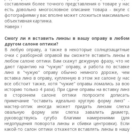
составления более точного представления о товаре у нас
есть довольно многословное описание товара - вкупе с
фотографиями у вас вполне может сложиться максимально
объективная картинка.
Наверх ↑
Смогу ли я вставить линзы в вашу оправу в любом
другом салоне оптики?
В любую оправу, а также в некоторые солнцезащитные
очки с разборной оправой вы сможете вставить линзы в
любом салоне оптики. Вам скажут дежурную фразу, что не
дают гарантию на "чужую" оправу, и работа по вставке
линз в "чужую" оправу обычно немного дороже, чем
вставка линз в оправу, купленную в этом же салоне (у нас
все обстоит также, хотя "чужие" оправы ломались за всю
историю только 4 раза). При сдаче оправы на вставку линз
в стороннем салоне оптики попросите дописать
примечание "оставить идеально круглую форму линз" -
мастер-оптик иногда может придать линзам слегка
овальную форму или слегка завалить диаметр,
руководствуясь сугубо благими намерениями (для
недопущения поворота линзы и сбивки центровки). Если
какой-то салон оптики откажется вставлять линзы в нашу