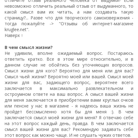
отличите отзыв реального человека от выдумки? Если
невозможно отличить реальный отзыв от выдуманного, то
какой смысл вам их читать, а нам создавать такую
страницу?... Разве что для творческого самоизвержения -
тогда пожалуйте -> "
Отзывы об интернет-магазине
kruglee.net
".
Наверх ↑
В чем смысл жизни?
Не удивили, вполне ожидаемый вопрос. Постараюсь
ответить кратко. Все в этом мире относительно, и в
данном случае не обойтись без уточняющих вопросов.
Смысл жизни для кого? Вероятно для меня или для вас?
Смысл чьей жизни? Вероятно моей или вашей. Смысл моей
жизни для вас, задающего вопрос, вероятнее всего
заключается в максимально развлекательном и
остроумном ответе на ваш вопрос. А смысл вашей жизни
для меня заключается в приобретении вами круглых очков
или пенсне у нас в магазине - я надеюсь ваша жизнь не
пройдет бессмысленно хотя бы для меня :). В чем
заключается смысл моей жизни для меня? Я отвечаю себе
на этот вопрос каждый день, правда. В чем заключается
смысл вашей жизни для вас? Рекомендую задавать себе
этот вопрос как можно чаще. И не слушать чужих ответов.