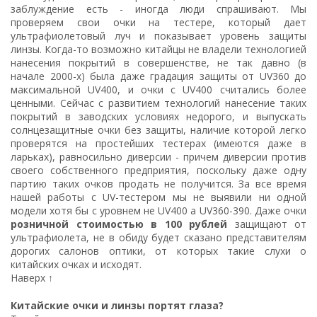
заблуждение есть - иногда люди спрашивают. Мы
проверяем свои очки на тестере, который дает
ультрафиолетовый луч и показывает уровень защиты
линзы. Когда-то возможно китайцы не владели технологией
нанесения покрытий в совершенстве, не так давно (в
начале 2000-х) была даже градация защиты от UV360 до
максимальной UV400, и очки с UV400 считались более
ценными. Сейчас с развитием технологий нанесение таких
покрытий в заводских условиях недорого, и выпускать
солнцезащитные очки без защиты, наличие которой легко
проверятся на простейших тестерах (имеются даже в
ларьках), равносильно диверсии - причем диверсии против
своего собственного предприятия, поскольку даже одну
партию таких очков продать не получится. За все время
нашей работы с UV-тестером мы не выявили ни одной
модели хотя бы с уровнем не UV400 а UV360-390. Даже очки
розничной стоимостью в 100 рублей
защищают от
ультрафиолета, не в обиду будет сказано представителям
дорогих салонов оптики, от которых такие слухи о
китайских очках и исходят.
Наверх ↑
Китайские очки и линзы портят глаза?