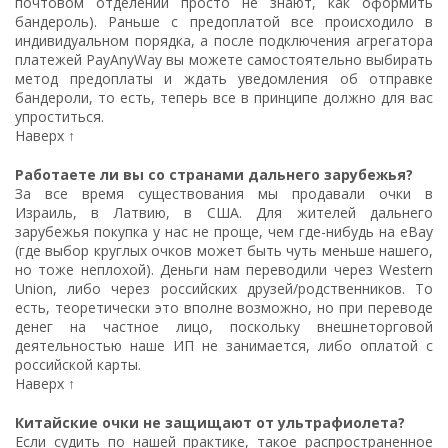
почтовом отделении просто не знают, как оформить
бандероль). Раньше с предоплатой все происходило в
индивидуальном порядка, а после подключения агрегатора
платежей PayAnyWay вы можете самостоятельно выбирать
метод предоплаты и ждать уведомления об отправке
бандероли, то есть, теперь все в принципе должно для вас
упроститься.
Наверх ↑
Работаете ли вы со странами дальнего зарубежья?
За все время существования мы продавали очки в
Израиль, в Латвию, в США. Для жителей дальнего
зарубежья покупка у нас не проще, чем где-нибудь на eBay
(где выбор круглых очков может быть чуть меньше нашего,
но тоже неплохой). Деньги нам переводили через Western
Union, либо через российских друзей/родственников. То
есть, теоретически это вполне возможно, но при переводе
денег на частное лицо, поскольку внешнеторговой
деятельностью наше ИП не занимается, либо оплатой с
российской карты.
Наверх ↑
Китайские очки не защищают от ультрафиолета?
Если судить по нашей практике, такое распространенное