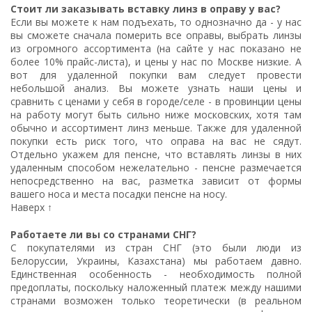
Стоит ли заказывать вставку линз в оправу у вас?
Если вы можете к нам подъехать, то однозначно да - у нас
вы сможете сначала померить все оправы, выбрать линзы
из огромного ассортимента (на сайте у нас показано не
более 10% прайс-листа), и цены у нас по Москве низкие. А
вот для удаленной покупки вам следует провести
небольшой анализ. Вы можете узнать наши цены и
сравнить с ценами у себя в городе/селе - в провинции цены
на работу могут быть сильно ниже московских, хотя там
обычно и ассортимент линз меньше. Также для удаленной
покупки есть риск того, что оправа на вас не сядут.
Отдельно укажем для пенсне, что вставлять линзы в них
удаленным способом нежелательно - пенсне размечается
непосредственно на вас, разметка зависит от формы
вашего носа и места посадки пенсне на носу.
Наверх ↑
Работаете ли вы со странами СНГ?
С покупателями из стран СНГ (это были люди из
Белоруссии, Украины, Казахстана) мы работаем давно.
Единственная особенность - необходимость полной
предоплаты, поскольку наложенный платеж между нашими
странами возможен только теоретически (в реальном