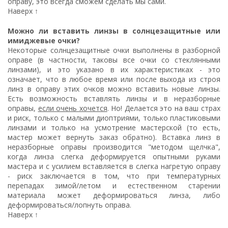
оправу, это всегда сможем сделать мы сами.
Наверх ↑
Можно ли вставить линзы в солнцезащитные или
имиджевые очки?
Некоторые солнцезащитные очки выполнены в разборной
оправе (в частности, таковы все очки со стеклянными
линзами), и это указано в их характеристиках - это
означает, что в любое время или после выхода из строя
линз в оправу этих очков можно вставить новые линзы.
Есть возможность вставлять линзы и в неразборные
оправы,
если очень хочется
. Но! Делается это на ваш страх
и риск, только с малыми диоптриями, только пластиковыми
линзами и только на усмотрение мастерской (то есть,
мастер может вернуть заказ обратно). Вставка линз в
неразборные оправы производится "методом щелчка",
когда линза слегка деформируется опытными руками
мастера и с усилием вставляется в слегка нагретую оправу
- риск заключается в том, что при температурных
перепадах зимой/летом и естественном старении
материала может деформироваться линза, либо
деформироваться/лопнуть оправа.
Наверх ↑