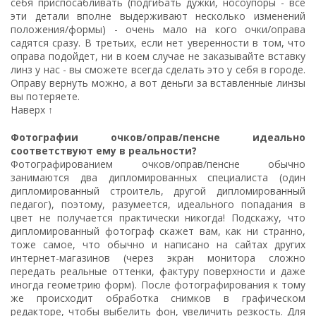
себя приспосабливать (подгибать дужки, носоупоры - все
эти детали вполне выдерживают несколько изменений
положения/формы) - очень мало на кого очки/оправа
садятся сразу. В третьих, если нет уверенности в том, что
оправа подойдет, ни в коем случае не заказывайте вставку
линз у нас - вы сможете всегда сделать это у себя в городе.
Оправу вернуть можно, а вот деньги за вставленные линзы
вы потеряете.
Наверх ↑
Фотографии очков/оправ/пенсне идеально
соответствуют ему в реальности?
Фотографированием очков/оправ/пенсне обычно
занимаются два дипломированных специалиста (один
дипломированный строитель, другой дипломированный
педагог), поэтому, разумеется, идеального попадания в
цвет не получается практически никогда! Подскажу, что
дипломированный фотограф скажет вам, как ни странно,
тоже самое, что обычно и написано на сайтах других
интернет-магазинов (через экран монитора сложно
передать реальные оттенки, фактуру поверхности и даже
иногда геометрию форм). После фотографирования к тому
же происходит обработка снимков в графическом
редакторе, чтобы выбелить фон, увеличить резкость. Для