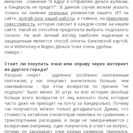
минусом - сомнения "А вдруг я отправляю деньги жуликам,
а бандероль не придет?". В данном случае можем указать
только на наличие
реальных
реквизитов нашего ИП на
сайте,
долгий срок нашей работы
, а главное, на
природную
совестливость
, которая сквозит в каждом слове на нашем
сайте. Какой из способов предоплаты выбрать подсказать
сложно. На мой личный взгляд наиболее надежным и
защищенным является способ оплаты банковской картой,
но и Webmoney и Яндекс.Деньги тоже очень удобны.
Наверх ↑
Стоит ли покупать очки или оправу через интернет
из другого города?
Раскрою секрет - удаленно (особенно наложенным
платежом) у нас покупают значительно больше, чем
самовывозом - при этом возвратов по причине "не
подошло" было менее 30 штук за всю историю (вообще
больше всего возвратов от лиц женского пола, которые
часто даже не приходят на почту за бандеролью). Почему
так получается, можно только догадываться. Думаю, что
стоимость китайских очков/оправ невелика по сравнению с
транспортными расходами, и люди не заморачиваются с
возвратами (например, один покупатель в ответ на вопрос,
почему он заказывает очки разных размеров, признался,