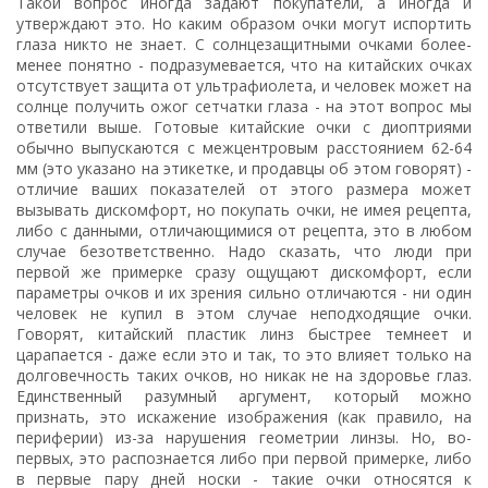
Такой вопрос иногда задают покупатели, а иногда и
утверждают это. Но каким образом очки могут испортить
глаза никто не знает. С солнцезащитными очками более-
менее понятно - подразумевается, что на китайских очках
отсутствует защита от ультрафиолета, и человек может на
солнце получить ожог сетчатки глаза - на этот вопрос мы
ответили выше. Готовые китайские очки с диоптриями
обычно выпускаются с межцентровым расстоянием 62-64
мм (это указано на этикетке, и продавцы об этом говорят) -
отличие ваших показателей от этого размера может
вызывать дискомфорт, но покупать очки, не имея рецепта,
либо с данными, отличающимися от рецепта, это в любом
случае безответственно. Надо сказать, что люди при
первой же примерке сразу ощущают дискомфорт, если
параметры очков и их зрения сильно отличаются - ни один
человек не купил в этом случае неподходящие очки.
Говорят, китайский пластик линз быстрее темнеет и
царапается - даже если это и так, то это влияет только на
долговечность таких очков, но никак не на здоровье глаз.
Единственный разумный аргумент, который можно
признать, это искажение изображения (как правило, на
периферии) из-за нарушения геометрии линзы. Но, во-
первых, это распознается либо при первой примерке, либо
в первые пару дней носки - такие очки относятся к