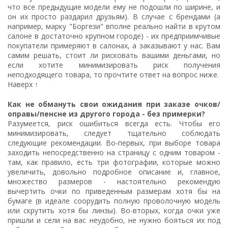
что все предыдущие модели ему не подошли по ширине, и
он их просто раздарил друзьям). В случае с брендами (а
например, марку "Боргези" вполне реально найти в крутом
салоне в достаточно крупном городе) - их предприимчивые
покупатели примеряют в салонах, а заказывают у нас. Вам
самим решать, стоит ли рисковать вашими деньгами, но
если хотите минимизировать риск получения
неподходящего товара, то прочтите ответ на вопрос ниже.
Наверх ↑
Как не обмануть свои ожидания при заказе очков/
оправы/пенсне из другого города - без примерки?
Разумеется, риск ошибиться всегда есть. Чтобы его
минимизировать, следует тщательно соблюдать
следующие рекомендации. Во-первых, при выборе товара
заходить непосредственно на страницу с одним товаром -
там, как правило, есть три фотографии, которые можно
увеличить, довольно подробное описание и, главное,
множество размеров - настоятельно рекомендую
вычертить очки по приведенным размерам хотя бы на
бумаге (в идеале соорудить полную проволочную модель
или скрутить хотя бы линзы). Во-вторых, когда очки уже
пришли и сели на вас неудобно, не нужно бояться их под