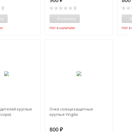
900
80
₽
0
0
ну
В корзину
В
ии
Нет в наличии
Нет в
одителей круглые
Очки солнцезащитные
ссори)
круглые Yingda
800
₽