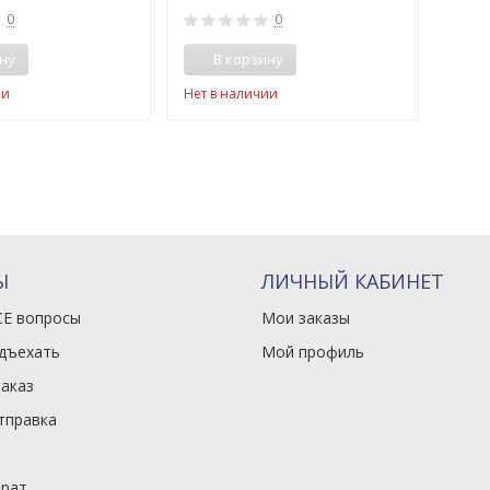
0
0
ну
В корзину
ии
Нет в наличии
Ы
ЛИЧНЫЙ КАБИНЕТ
СЕ вопросы
Мои заказы
одъехать
Мой профиль
заказ
тправка
врат