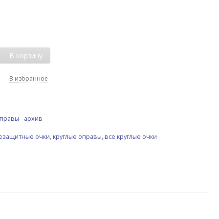
В корзину
В избранное
правы - архив
цезащитные очки
,
круглые оправы
,
все круглые очки