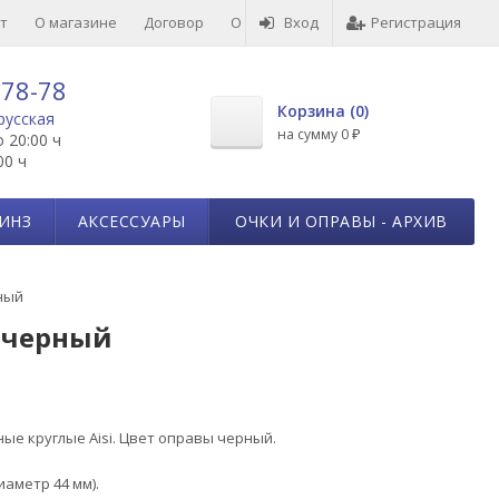
т
О магазине
Договор
О товарах
Вход
Отзывы
Регистрация
-78-78
Корзина (
0
)
русская
на сумму
0
о 20:00 ч
₽
00 ч
ИНЗ
АКСЕССУАРЫ
ОЧКИ И ОПРАВЫ - АРХИВ
ный
т черный
ые круглые Aisi. Цвет оправы черный.
иаметр 44 мм).