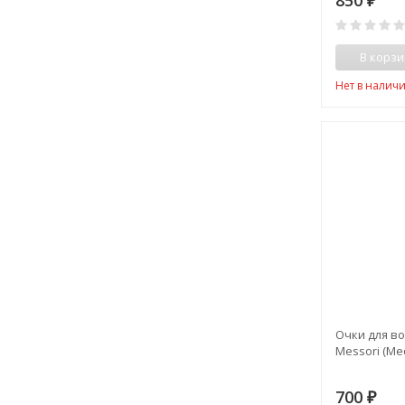
850
₽
В корзи
Нет в налич
Очки для в
Messori (Ме
700
₽