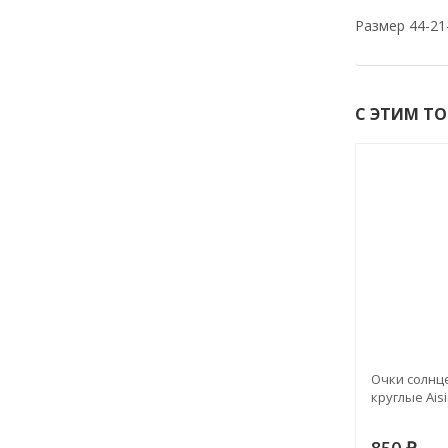
Размер 44-21
С ЭТИМ Т
Очки солн
круглые Ais