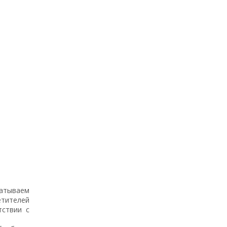
атываем
етителей
ствии с