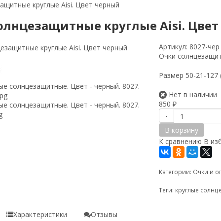
ащитные круглые Aisi. Цвет черный
олнцезащитные круглые Aisi. Цве
Артикул:
8027-чер
Очки солнцезащит
Размер 50-21-127 
Нет в наличии
850
₽
-
В корзину
К сравнению
В из
Категории:
Очки и о
Теги:
круглые солнц
Характеристики
Отзывы