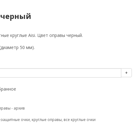
т черный
ные круглые Aisi. Цвет оправы черный.
(диаметр 50 мм).
+
бранное
правы - архив
езащитные очки
,
круглые оправы
,
все круглые очки