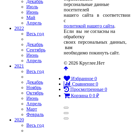
Декабрь
персональные данные
Июль
посетителей
Июнь
нашего сайта в соответствии
Май
с
Апрель
политикой нашего сайта
.
2022
Если вы не согласны на
Весь год
обработку
своих персональных данных,
Декабрь
вам
Сентябрь
необходимо покинуть сайт.
Июнь
Апрель
© 2026 Круглее.Нет
2021
Весь год
Избранное
0
Декабрь
Сравнение
0
Ноябрь
Просмотренные
0
Октябрь
Корзина
0
0
₽
Июнь
Апрель
Март
Февраль
2020
Весь год