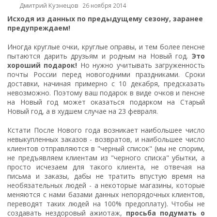
Дмитрий Кузнецов
26 ноября 2014
Исходя из данных по предыдущему сезону, заранее
предупреждаем!
Иногда
круглые очки
,
круглые оправы
, и тем более
пенсне
пытаются дарить друзьям и родным на Новый год.
Это
хороший подарок!
Но нужно учитывать загруженность
почты России перед новогодними праздниками. Сроки
доставки, начиная примерно с 10 декабря, предсказать
невозможно. Поэтому ваш подарок в виде очков и пенсне
на Новый год может оказаться подарком на Старый
Новый год, а в худшем случае на 23 февраля.
Кстати После Нового года возникает наибольшее число
невыкупленных заказов - возвратов, и наибольшее число
клиентов отправляются в "черный список" (мы не спорим,
не предъявляем клиентам из "черного списка" убытки, а
просто исчезаем для такого клиента, не отвечая на
письма и заказы, дабы не тратить впустую время на
необязательных людей - а некоторые магазины, которые
меняются с нами базами данных непорядочных клиентов,
переводят таких людей на 100% предоплату). Чтобы не
создавать нездоровый ажиотаж,
просьба подумать о