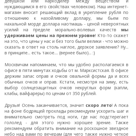
девушкой или наркодилер между веществом и
нуждающимся в его свойствах человеком). Наш интернет-
магазин вносит решающий вклад в укрепление рубля по
отношению к назойливому доллару, мы бьем по
нахальной морде доллара наотмашь - ценой невероятных
усилий на пределе морально-волевых качеств
мы
удерживаем цены на прежнем уровне
! Кто-то скажет
на это, что цены у нас и без того были велики - что можно
сказать в ответ на столь наглое, дерзкое заявление? Ну...
в принципе... есть такое.... (вернее было)... :)
Москвичам напоминаем, что мы удобно располагаемся в
офисе в
пяти минутах ходьбы от м. Марксистская
. В офисе
держим запас оправ и очков овальной формы да и всех
обычных очков и оправ. Кстати, несмотря на зиму, есть
выбор солнцезащитных очков некруглых форм (капли,
клабы, вайфареры) по ценам от 350 рублей.
Друзья! Осень заканчивается, значит
скоро лето
! А пока
на фоне бодрящей прохлады рекомендуем ускорить шаг и
внимательно смотреть под ноги, где нас подстерегает
гололед - для этого нужно хорошее зрение. Также
рекомендуем обратить внимание на роскошное звездное
небо над вами по вечерам (для чего также нужно четкое