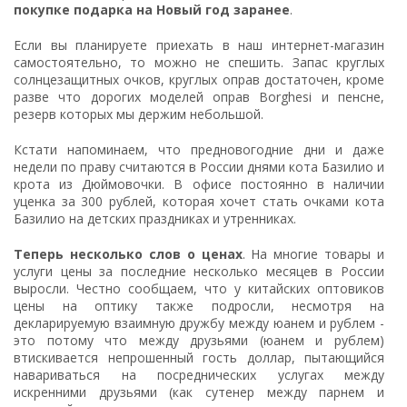
покупке подарка на Новый год заранее
.
Если вы планируете приехать в наш интернет-магазин
самостоятельно, то можно не спешить. Запас круглых
солнцезащитных очков, круглых оправ достаточен, кроме
разве что дорогих моделей
оправ Borghesi
и пенсне,
резерв которых мы держим небольшой.
Кстати напоминаем, что предновогодние дни и даже
недели по праву считаются в России днями кота Базилио и
крота из Дюймовочки. В офисе постоянно в наличии
уценка за 300 рублей, которая хочет стать
очками кота
Базилио
на детских праздниках и утренниках.
Теперь несколько слов о ценах
. На многие товары и
услуги цены за последние несколько месяцев в России
выросли. Честно сообщаем, что у китайских оптовиков
цены на оптику также подросли, несмотря на
декларируемую взаимную дружбу между юанем и рублем -
это потому что между друзьями (юанем и рублем)
втискивается непрошенный гость доллар, пытающийся
навариваться на посреднических услугах между
искренними друзьями (как сутенер между парнем и