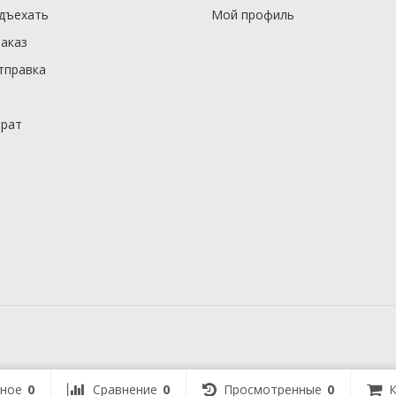
одъехать
Мой профиль
заказ
тправка
врат
ное
0
Сравнение
0
Просмотренные
0
К