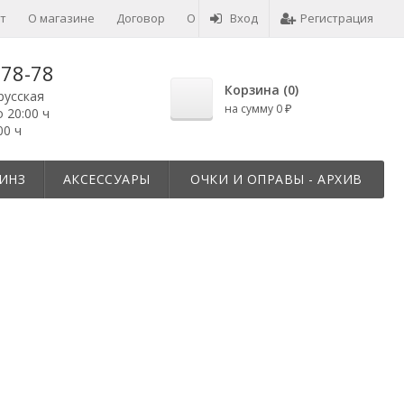
т
О магазине
Договор
О товарах
Вход
Отзывы
Регистрация
-78-78
Корзина (
0
)
русская
на сумму
0
о 20:00 ч
₽
00 ч
ИНЗ
АКСЕССУАРЫ
ОЧКИ И ОПРАВЫ - АРХИВ