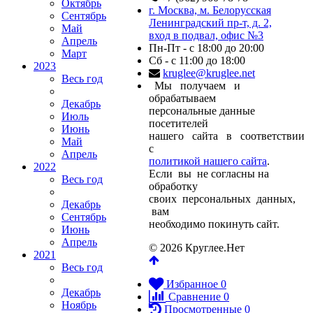
Октябрь
г. Москва, м. Белорусская
Сентябрь
Ленинградский пр-т, д. 2,
Май
вход в подвал, офис №3
Апрель
Пн-Пт - с 18:00 до 20:00
Март
Сб - с 11:00 до 18:00
2023
kruglee@kruglee.net
Весь год
Мы получаем и
обрабатываем
Декабрь
персональные данные
Июль
посетителей
Июнь
нашего сайта в соответствии
Май
с
Апрель
политикой нашего сайта
.
2022
Если вы не согласны на
Весь год
обработку
своих персональных данных,
Декабрь
вам
Сентябрь
необходимо покинуть сайт.
Июнь
Апрель
© 2026 Круглее.Нет
2021
Весь год
Избранное
0
Декабрь
Сравнение
0
Ноябрь
Просмотренные
0