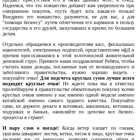
Надеемся, что это новшество добавит вам уверенности при
совершении покупок, пусть будет хоть какая-то польза!
Внедрено это новшество, разумеется, не для вас, а для
"помощи бизнесу" путем облегчения его карманов в пользу
государства и его друзей, заскучавших в кризис по большим
делам.
Отдельно обращаемся к производителям касс, фискальных
накопителей, электронных подписей, представителям офД и
прочим присосавшимся к этой золотоносной живительной
денежной струе. Примите наши поздравления! Ребята, чтобы
считать ваши доходы, посланные вам от великодушного и
заботливого правительства, нужно хорошо видеть -
покупайте очки!
Для подсчета круглых сумм лучше всего
подходят круглые очки
! Не ждите пока мы в отместку
пролоббируем в правительстве обязательную покупку всеми
круглых очков именно у нас именно одной модели именно
китайской именно самого худшего качества. Покупайте
сами, не держите деньги в котомках, завалинках, ветошках,
подушках и банках, оживляйте по цепочке все бизнес-
процессы в стране!
И пару слов о погоде!
Когда ветер хлещет по глазам,
ураганы швыряют листву, ветки, песок в лицо, круглые очки
заслонят вас от непогоды, позволят сохранить обзор и