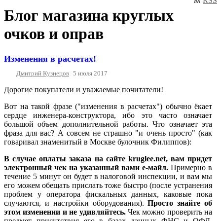
RSS
Блог магазина круглых
очков и оправ
Изменения в расчетах!
Дмитрий Кузнецов
5 июля 2017
Дорогие покупатели и уважаемые почитатели!
Вот на такой фразе ("изменения в расчетах") обычно ёкает
сердце инженера-конструктора, ибо это часто означает
большой объем дополнительной работы. Что означает эта
фраза для вас? А совсем не страшно "и очень просто" (как
говаривал знаменитый в Москве булочник Филиппов):
В случае оплаты заказа на сайте kruglee.net, вам придет
электронный чек на указанный вами е-майл.
Примерно в
течение 5 минут он будет в налоговой инспекции, и вам мы
его можем обещать прислать тоже быстро (после устранения
проблем у оператора фискальных данных, каковые пока
случаются, и настройки оборудования).
Просто знайте об
этом изменении и не удивляйтесь.
Чек можно проверить на
предмет присутствия его в базах данных ФНС и ОФД.