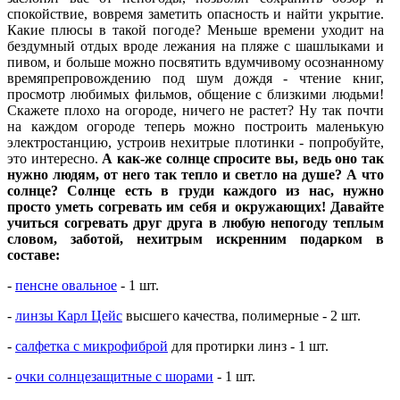
спокойствие, вовремя заметить опасность и найти укрытие.
Какие плюсы в такой погоде? Меньше времени уходит на
бездумный отдых вроде лежания на пляже с шашлыками и
пивом, и больше можно посвятить вдумчивому осознанному
времяпрепровождению под шум дождя - чтение книг,
просмотр любимых фильмов, общение с близкими людьми!
Скажете плохо на огороде, ничего не растет? Ну так почти
на каждом огороде теперь можно построить маленькую
электростанцию, устроив нехитрые плотинки - попробуйте,
это интересно.
А как-же солнце спросите вы, ведь оно так
нужно людям, от него так тепло и светло на душе? А что
солнце? Солнце есть в груди каждого из нас, нужно
просто уметь согревать им себя и окружающих! Давайте
учиться согревать друг друга в любую непогоду теплым
словом, заботой, нехитрым искренним подарком в
составе:
-
пенсне овальное
- 1 шт.
-
линзы Карл Цейс
высшего качества, полимерные - 2 шт.
-
салфетка с микрофиброй
для протирки линз - 1 шт.
-
очки солнцезащитные с шорами
- 1 шт.