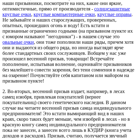
наши призывники, посмотрите на них, какие они яркие,
оптимистичные, прямо от производителя -
солнцезащитные
круглые очки
,
круглые компьютерные очки
,
круглые оправы
.
Не забывайте и наших старослужащих, проверенных,
опытных, прошедших огонь и воду! Есть кстати и
признанные ограниченно годными (на призывном пункте их
с юмором называют "негодники") - в нашем случае это
овальные очки
, они тоже пополнили наши ряды, причем хотя
они и выдаются из общего ряда, но иногда выглядят ярче
более стандартных своих сослуживцев. Вобщем у нас уже
произошел весенний призыв, товарищи! Встречайте
пополнение, испытывая волнение, оценивайте призывников
без малейшего совести зазрения, без тени сомнения в надежде
на озарение! Почувствуйте себя капитаном или майором на
призывном пункте!
2. Во-вторых, весенний призыв издает, например, в лесах
самец изюбря, привлекая покупателей (вернее
покупательниц) своего генетического наследия. В данном
случае вы читаете весенний призыв самца индивидуального
предпринимателя! Это кстати вымирающий вид в наших
краях, скоро таких будет меньше, чем изюбрей в лесах - но в
красную книгу самец индивидуального предпринимателя
пока не занесен, а занесен всего лишь в КУДИР (книга учета
доходов и расходов). Призыв, считаю, получается звучный