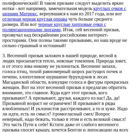
полифонический! В таком призыве следует выделить яркие
нотки - вот например, замечательная модель
круглых очков с
шорами Матрикс
, вернувшаяся к нам из 2017 года, или вот
отличная черная круглая оправа
чуть больше среднего
размера. Или вот
черные круглые хипповые очки с
поляризационными линзами
. Итак, сей весенний призыв,
прозвучал над бескрайними российскими интернет-
просторами. Они полны такими призывами, но наш вроде не
сильно страшный и истошный!
3. Весенний призыв заложен в нашей природе, весной в
людях просыпается тепло, неясные томления. Природа зовет,
и от этого зова никому не уклониться. Весенние запахи,
голоса птиц, тихий равномерный шорох растущих почек и
печени, хлопотливое шуршание бурундуков в лесах
Магаданской области, влекущие голоса и фигуры прекрасных
женщин. Вот на этот весенний призыв я предлагаю обратить
внимание, это главное. Куда идет этот призыв, кого
призывают? А призывают, друзья, каждого из нас! Да, да!
Призывной возраст не ограничен! И призывают в ряды
влюбленных! И уклонистов расстреливают, а то и хуже. Надо
ли идти, есть ли смысл? /громогласный смех/ Вопрос
неверный, надо бежать, только в этом и есть великий смысл!
Это часть Пути к себе! Кстати даже от слабого весеннего
призыва сносит крышу, хочется Бентли и липосакцию на всех