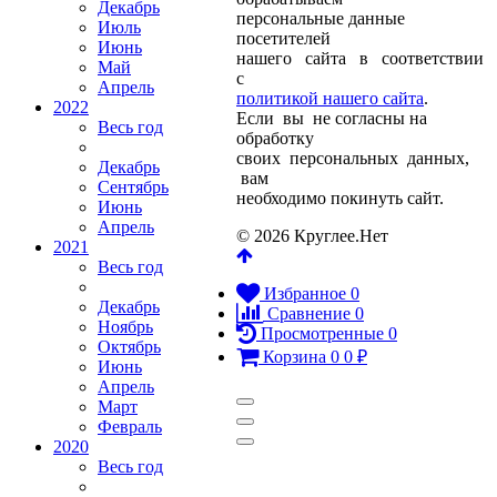
Декабрь
персональные данные
Июль
посетителей
Июнь
нашего сайта в соответствии
Май
с
Апрель
политикой нашего сайта
.
2022
Если вы не согласны на
Весь год
обработку
своих персональных данных,
Декабрь
вам
Сентябрь
необходимо покинуть сайт.
Июнь
Апрель
© 2026 Круглее.Нет
2021
Весь год
Избранное
0
Декабрь
Сравнение
0
Ноябрь
Просмотренные
0
Октябрь
Корзина
0
0
₽
Июнь
Апрель
Март
Февраль
2020
Весь год