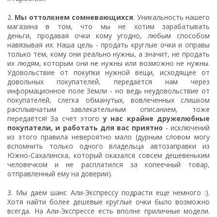
2.
Мы оттолкнем сомневающихся
. Уникальность нашего
магазина в том, что мы не хотим зарабатывать
деньги, продавая очки кому угодно, любым способом
навязывая их. Наша цель - продать круглые очки и оправы
только тем, кому они реально нужны, а значит, не продать
их людям, которым они не нужны или возможно не нужны.
Удовольствие от покупки нужной вещи, исходящее от
довольных покупателей, передаётся нам через
информационное поле Земли - но ведь неудовольствие от
покупателей, слегка обманутых, вовлеченных слишком
расплывчатым завлекательным описанием, тоже
передаётся! За счет этого
у нас крайне дружелюбные
покупатели, и работать для вас приятно
- исключений
из этого правила невероятно мало (дурным словом могу
вспомнить только одного владельца автозаправки из
Южно-Сахалинска, который оказался совсем дешевеньким
человечком и не расплатился за копеечный товар,
отправленный ему на доверии).
3. Мы даем шанс Али-Экспрессу подрасти еще немного :).
Хотя найти более дешевые круглые очки было возможно
всегда. На Али-Экспрессе есть вполне приличные модели.