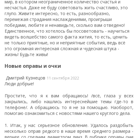
мир, в котором неограниченное количество счастья и
несчастья. Даже не буду советовать жить счастливо, это
глупо. Живите интересно, то есть, разнообразно,
перемежая страдания наслаждениями, проигрыши
победами, любите и ненавидьте, сколько вам отведено!
Единственное, что хотелось бы посоветовать - научиться
видеть волшебство самого факта жития, то есть, ценить
не только приятные, но и неприятные события, ведь всё
это огромная интересная сложная и чудесная штука -
жизнь! Будьте живы!
Новые оправы и очки
Дмитрий Кузнецов
11 сентября 2022
Люди добрые!
Простите, что я к вам обращаюсь! /всё, глаза у всех
закрылись, либо нашлись интереснейшие темы где-то в
телефоне/. А обращаюсь то я не за помощью. Наоборот,
помогаю ознакомиться с новостями нашего круглого дела.
1. Итак, у нас серьезное обновление. Удалось раздобыть
несколько оправ редкого в наше время среднего размера -
вернее со средним диаметром линз. В рубрике
оправы
они