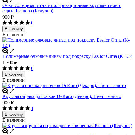
Очки солнцезащитные поляризационные круглые темно-
серые Keluona (Келуона)
900
₽
0
В корзину
В наличии
Полимерные очковые линзы под покраску Essilor Orma (K-1.5)
1 300
₽
0
В корзину
В наличии
Круглая оправа для очков DeKaro (Декаро). Цвет - золото
900
₽
1
В корзину
В наличии