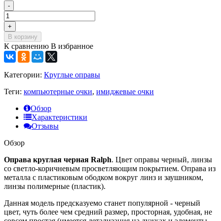
-
+
В корзину
К сравнению
В избранное
Категории:
Круглые оправы
Теги:
компьютерные очки
,
имиджевые очки
Обзор
Характеристики
Отзывы
Обзор
Оправа круглая черная Ralph
. Цвет оправы черный, линзы
со светло-коричневым просветляющим покрытием. Оправа из
металла с пластиковым ободком вокруг линз и заушником,
линзы полимерные (пластик).
Данная модель предсказуемо станет популярной - черный
цвет, чуть более чем средний размер, просторная, удобная, не
совсем простая (имеется детализация на дужках и элементы