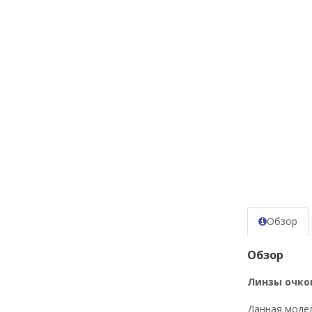
Обзор
Обзор
Линзы очков
Данная модел