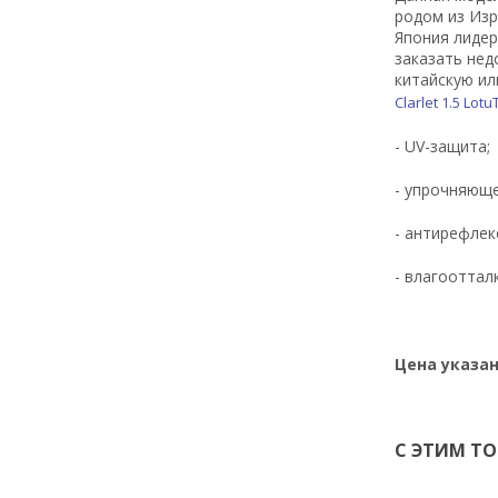
родом из Изр
Япония лидер
заказать нед
китайскую ил
Clarlet 1.5 Lotu
- UV-защита;
- упрочняюще
- антирефлек
- влагооттал
Цена указан
С ЭТИМ Т