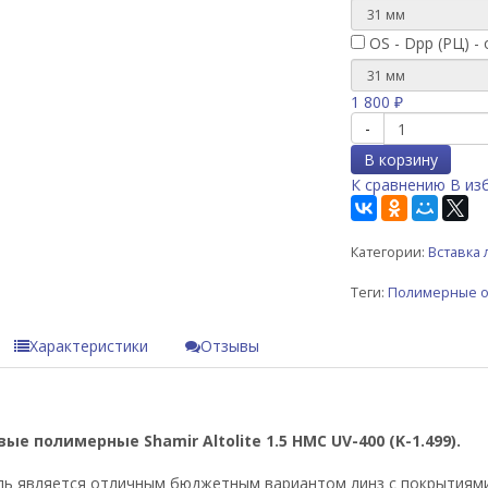
OS - Dpp (РЦ) - 
1 800
₽
-
В корзину
К сравнению
В из
Категории:
Вставка 
Теги:
Полимерные о
Характеристики
Отзывы
ые полимерные Shamir Altolite 1.5 HMC UV-400 (K-1.499).
ь является отличным бюджетным вариантом линз с покрытиями и