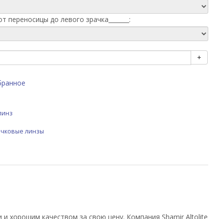
от переносицы до левого зрачка_______:
+
бранное
линз
чковые линзы
 хорошим качеством за свою цену. Компания Shamir Altolite