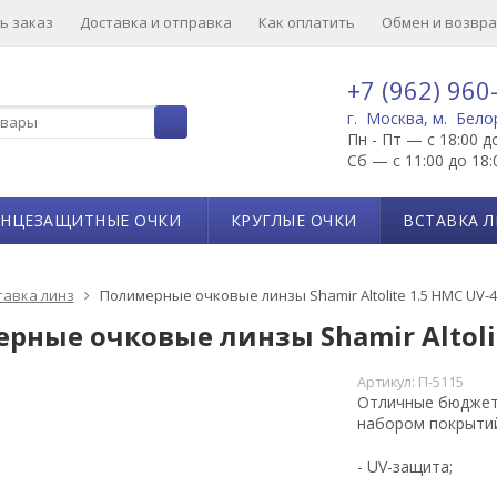
ь заказ
Доставка и отправка
Как оплатить
Обмен и возвра
+7 (962) 960
г. Москва, м. Бело
Пн - Пт — с 18:00 д
Сб — с 11:00 до 18:
ЛНЦЕЗАЩИТНЫЕ ОЧКИ
КРУГЛЫЕ ОЧКИ
ВСТАВКА Л
тавка линз
Полимерные очковые линзы Shamir Altolite 1.5 HMC UV-40
ные очковые линзы Shamir Altolite
Артикул:
П-5115
Отличные бюджет
набором покрыти
- UV-защита;