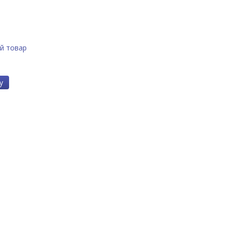
й товар
у