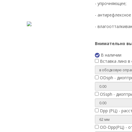
- упрочняющее;
- антирефлексное 
- влагоотталкива
Внимательно вы
В наличии
Вставка линз в о
ODsph - диоптрии
OSsph - диоптрии
Dpp (РЦ) - расс
OD-Dpp(РЦ) - от