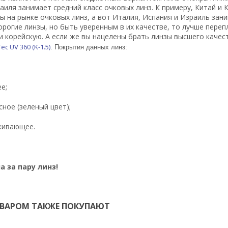
аиля занимает средний класс очковых линз. К примеру, Китай 
ы на рынке очковых линз, а вот Италия, Испания и Израиль зани
орогие линзы, но быть уверенным в их качестве, то лучше пере
и корейскую. А если же вы нацелены брать линзы высшего каче
Tec UV 360 (K-1.5)
. Покрытия данных линз:
е;
сное (зеленый цвет);
кивающее.
а за пару линз!
ОВАРОМ ТАКЖЕ ПОКУПАЮТ