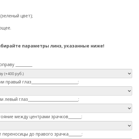
(зеленый цвет);
ющее.
бирайте параметры линз, указанные ниже!
праву _________
 правый глаз_________________________:
 левый глаз___________________________:
тояние между центрами зрачков_______:
 переносицы до правого зрачка_______: