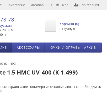
т
О магазине
Договор
О товарах
Вход
Отзывы
Регистрация
-78-78
Корзина (
0
)
русская
на сумму
0
о 20:00 ч
₽
00 ч
ИНЗ
АКСЕССУАРЫ
ОЧКИ И ОПРАВЫ - АРХИВ
0 (K-1.499)
 1.5 HMC UV-400 (K-1.499)
ные израильские полимерные очковые линзы с необходимым
й: