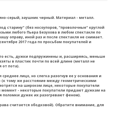
но-серый, заушник черный. Материал - металл.
под старину" (без носоупоров, "проволочные" круглой
зьми любого Пьера Безухова в любом спектакле по
ашу оправу, иной раз и после спектакля не снимает.
сентябре 2017 года по просьбам покупателей и
(то есть, дужки подпружинены и, расширяясь, меньше
взяты в пластик почти по всей длине (металл не
 от пота).
среднее лицо, но слегка разогнув ее у основания и
о (к тому же расстояние между геометрическими
смотрятся на широком лице, некоторые покупатели
й момент - некоторые покупатели придают дужкам на
я поломки дужек их разогревают феном).
рава считается ободковой).
Обратите внимание, для