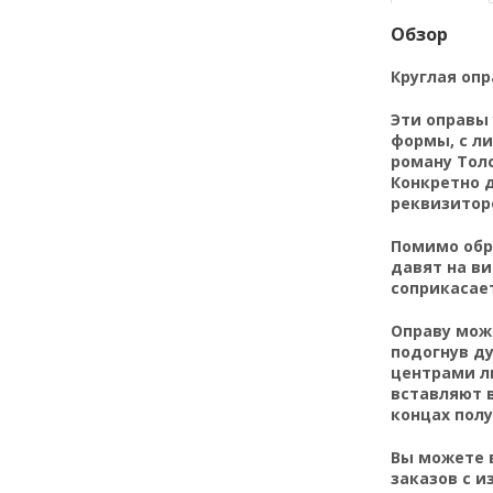
Обзор
Круглая опр
Эти оправы 
формы, с л
роману Толс
Конкретно д
реквизитор
Помимо обра
давят на ви
соприкасает
Оправу можн
подогнув д
центрами ли
вставляют 
концах пол
Вы можете
заказов с и