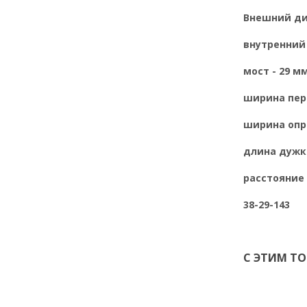
Внешний диа
внутренний 
мост - 29 мм
ширина пере
ширина опра
длина дужки
расстояние 
38-29-143
С ЭТИМ Т