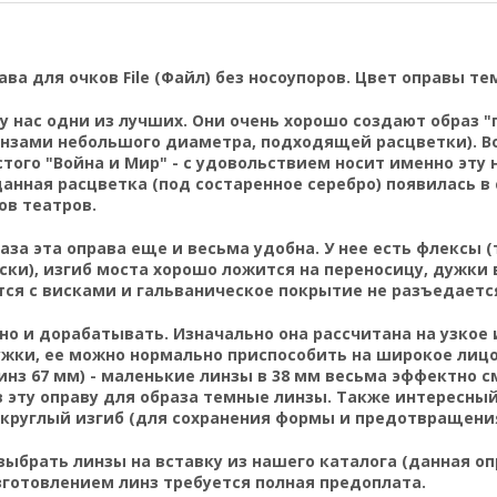
ава для очков File (Файл) без носоупоров.
Цвет оправы тем
у нас одни из лучших. Они очень хорошо создают образ "
инзами небольшого диаметра, подходящей расцветки). Во
того "Война и Мир" - с удовольствием носит именно эту н
анная расцветка (под состаренное серебро) появилась в 
ов театров.
за эта оправа еще и весьма удобна. У нее есть флексы 
ски), изгиб моста хорошо ложится на переносицу, дужки 
ся с висками и гальваническое покрытие не разъедается
о и дорабатывать. Изначально она рассчитана на узкое и 
ужки, ее можно нормально приспособить на широкое лиц
нз 67 мм) - маленькие линзы в 38 мм весьма эффектно 
в эту оправу для образа темные линзы. Также интересны
укруглый изгиб (для сохранения формы и предотвращени
 выбрать
линзы на вставку
из нашего каталога (данная оп
зготовлением линз требуется полная предоплата.