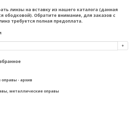
рать
линзы на вставку
из нашего каталога (данная
ся ободковой).
Обратите внимание, для заказов с
линз требуется полная предоплата.
и
+
избранное
 оправы - архив
равы
,
металлические оправы