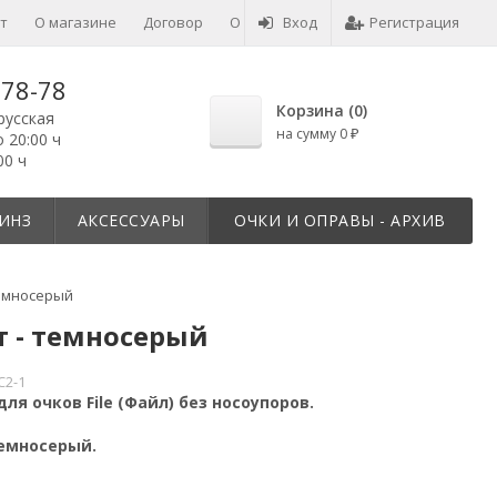
т
О магазине
Договор
О товарах
Вход
Отзывы
Регистрация
-78-78
Корзина (
0
)
русская
на сумму
0
₽
о 20:00 ч
00 ч
ИНЗ
АКСЕССУАРЫ
ОЧКИ И ОПРАВЫ - АРХИВ
темносерый
ет - темносерый
С2-1
ля очков File (Файл) без носоупоров.
темносерый.