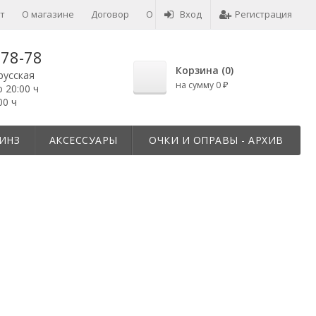
т
О магазине
Договор
О товарах
Вход
Отзывы
Регистрация
-78-78
Корзина (
0
)
русская
на сумму
0
₽
о 20:00 ч
00 ч
ИНЗ
АКСЕССУАРЫ
ОЧКИ И ОПРАВЫ - АРХИВ