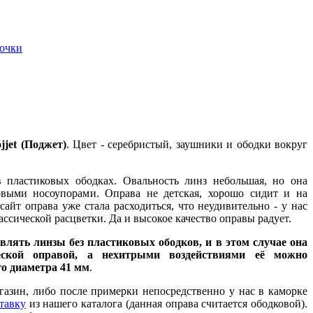
 очки
jet (Поджет)
. Цвет - серебристый, заушники и ободки вокруг
 пластиковых ободках. Овальность линз небольшая, но она
овыми носоупорами. Оправа не детская, хорошо сидит и на
йт оправа уже стала расходиться, что неудивительно - у нас
ссической расцветки. Да и высокое качество оправы радует.
лять линзы без пластиковых ободков, и в этом случае она
ческой оправой, а нехитрыми воздействиями её можно
о диаметра 41 мм
.
газин, либо после примерки непосредственно у нас в каморке
тавку
из нашего каталога (данная оправа считается ободковой).