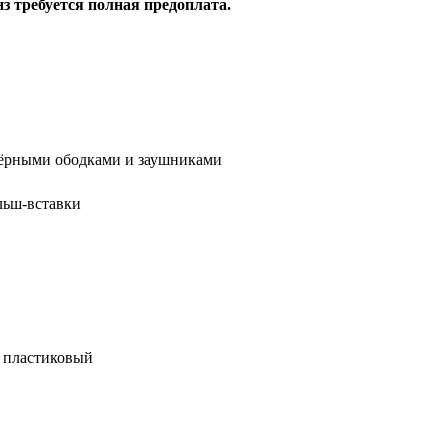
з требуется полная предоплата.
чёрными ободками и заушниками
льш-вставки
к пластиковый