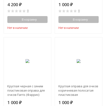
4 200
1 000
₽
₽
0
0
В корзину
В корзину
Нет в наличии
Нет в наличии
Круглая черная с синим
Круглая оправа для очков
пластиковая оправа для
коричневая полосатая
очков Farris (Фаррис)
пластиковая
1 000
1 000
₽
₽