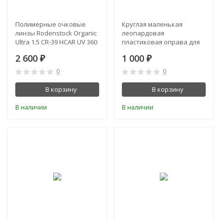
Полимерные очковые
Круглая маленькая
линзы Rodenstock Organic
леопардовая
Ultra 1.5 CR-39 HCAR UV 360
пластиковая оправа для
(K-1.5)
очков
2 600
1 000
₽
₽
0
0
В корзину
В корзину
В наличии
В наличии