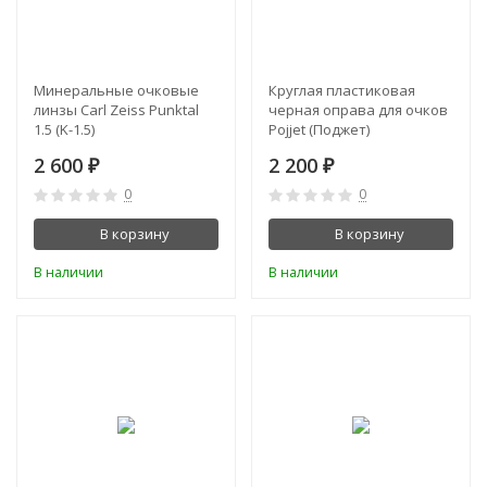
Минеральные очковые
Круглая пластиковая
линзы Carl Zeiss Punktal
черная оправа для очков
1.5 (K-1.5)
Pojjet (Поджет)
2 600
2 200
₽
₽
0
0
В корзину
В корзину
В наличии
В наличии