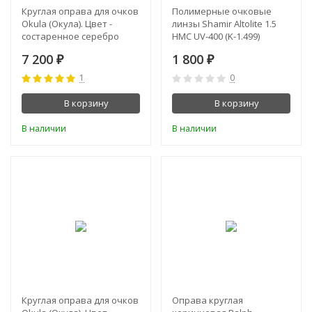
Круглая оправа для очков
Полимерные очковые
Okula (Окула). Цвет -
линзы Shamir Altolite 1.5
состаренное серебро
HMC UV-400 (K-1.499)
7 200
1 800
₽
₽
1
0
В корзину
В корзину
В наличии
В наличии
Круглая оправа для очков
Оправа круглая