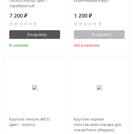
Okula (Окула). Цвет -
коричневая Ralph
серебристый
7 200
1 200
₽
₽
0
0
В корзину
В корзину
В наличии
Нет в наличии
Круглое пенсне ABCD.
Круглая черная
Цвет - золото
пластиковая оправа для
очков Farris (Фаррис)