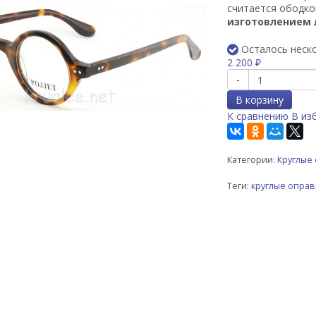
считается ободко
изготовлением 
Осталось неск
2 200
₽
-
В корзину
К сравнению
В из
Категории:
Круглые
Теги:
круглые опра