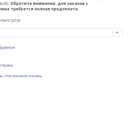
вой).
Обратите внимание, для заказов с
линз требуется полная предоплата.
олько штук
+
бранное
 оправы
вы
,
пластиковые оправы