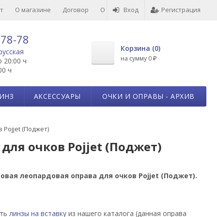
т
О магазине
Договор
О товарах
Вход
Отзывы
Регистрация
-78-78
Корзина (
0
)
русская
на сумму
0
₽
о 20:00 ч
00 ч
ИНЗ
АКСЕССУАРЫ
ОЧКИ И ОПРАВЫ - АРХИВ
Pojjet (Поджет)
для очков Pojjet (Поджет)
овая леопардовая оправа для очков Pojjet (Поджет).
ать
линзы на вставку
из нашего каталога (данная оправа