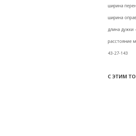
ширина перен
ширина оправ
длина дужки -
расстояние м
43-27-143
С ЭТИМ Т