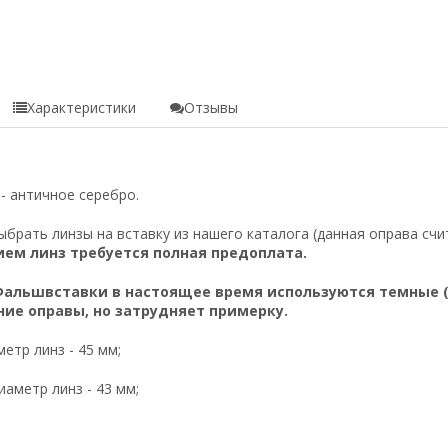
Характеристики
Отзывы
- античное серебро.
выбрать
линзы на вставку
из нашего каталога (данная оправа сч
ием линз требуется полная предоплата.
Фальшвставки в настоящее время используются темные (с
ие оправы, но затрудняет примерку.
етр линз - 45 мм;
иаметр линз - 43 мм;