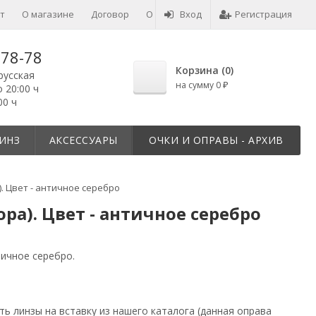
т
О магазине
Договор
О товарах
Вход
Отзывы
Регистрация
-78-78
Корзина (
0
)
русская
на сумму
0
о 20:00 ч
₽
00 ч
ИНЗ
АКСЕССУАРЫ
ОЧКИ И ОПРАВЫ - АРХИВ
. Цвет - античное серебро
ра). Цвет - античное серебро
тичное серебро.
ать
линзы на вставку
из нашего каталога (данная оправа