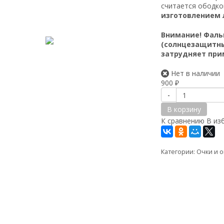
считается ободко
изготовлением 
Внимание! Фаль
(солнцезащитные
затрудняет при
Нет в наличии
900
₽
-
В корзину
К сравнению
В из
Категории:
Очки и о