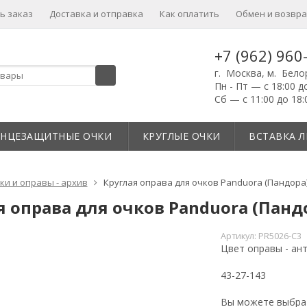
ь заказ
Доставка и отправка
Как оплатить
Обмен и возвра
+7 (962) 960
г. Москва, м. Бело
Пн - Пт — с 18:00 д
Сб — с 11:00 до 18:
ЛНЦЕЗАЩИТНЫЕ ОЧКИ
КРУГЛЫЕ ОЧКИ
ВСТАВКА Л
ки и оправы - архив
Круглая оправа для очков Panduora (Пандора)
я оправа для очков Panduora (Пандо
Артикул:
PR5026-C3
Цвет оправы - ан
43-27-143
Вы можете выбр