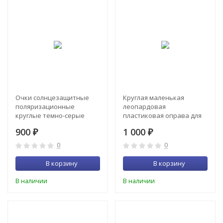
Очки солнцезащитные
Круглая маленькая
поляризационные
леопардовая
круглые темно-серые
пластиковая оправа для
Keluona (Келуона)
очков
900
1 000
₽
₽
0
0
В корзину
В корзину
В наличии
В наличии