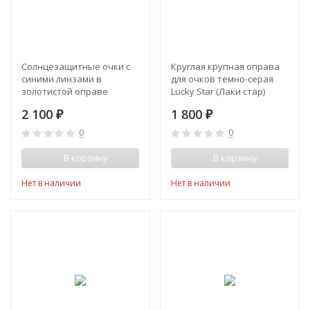
Солнцезащитные очки с
Круглая крупная оправа
синими линзами в
для очков темно-серая
золотистой оправе
Lucky Star (Лаки стар)
DeKaro (Декаро)
2 100
1 800
₽
₽
0
0
В корзину
В корзину
Нет в наличии
Нет в наличии