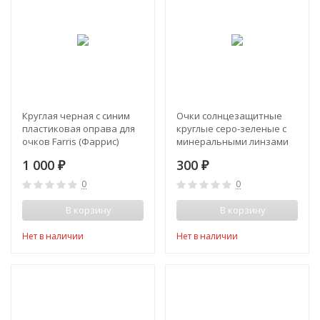
Круглая черная с синим
Очки солнцезащитные
пластиковая оправа для
круглые серо-зеленые с
очков Farris (Фаррис)
минеральными линзами
1 000
300
₽
₽
0
0
В корзину
В корзину
Нет в наличии
Нет в наличии