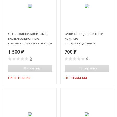
Очки солнцезащитные
Очки солнцезащитные
поляризационные
круглые
круглые с синим зеркалом
поляризационные
линз Santarelli
зеркально-голубые Роки
1 500
700
₽
₽
(Сантарелли)
(Rocky)
0
0
В корзину
В корзину
Нет в наличии
Нет в наличии