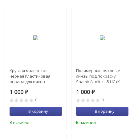
Круглая маленькая
Полимерные очковые
черная пластиковая
линзы под покраску
оправа для очков
Shamir Altolite 1.5 UC (K-
1.499)
1 000
1 000
₽
₽
0
0
В корзину
В корзину
В наличии
В наличии