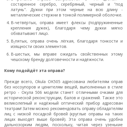
состаренное серебро, серебряный, черный и "под
латунь". Дужки при этом черные на всю длину -
металлические стержни в тонкой полимерной оболочке.
В-четвёртых, оправа имеет флексы (подпружиненные
крепления дужек), благодаря чему дужки мягко
обхватывают лицо.
В
-
пятых, оправа очень лёгкая, благодаря тонкости и
изящности своих элементов.
В-шестых, мы вправе ожидать свойственных этому
чешскому бренду долговечности и надёжности.
Кому подойдёт эта оправа?
Прежде всего, Okula OK505 адресована любителям оправ
без носоупоров и ценителям вещей, выполненных в стиле
ретро - Окула 506 модели станет отличными очками для
исторической реконструкции, балов и сражений. Также это
великолепный и надёжный оптический прибор адресован
театрам! Затем можно рекомендовать оправу обладателям
лиц с низкой посадкой бровей (круглые оправы на таких
лицах выходят выше бровей). Эта оправа очень удобна
дальнозорким людям, поскольку, читая через узенькие