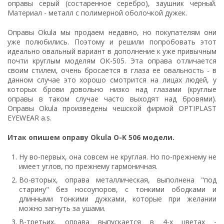
оправы серый (состаренное серебро), заушник черный.
Материал - металл с полимерной оболочкой дужек.
Оправы Okula мы продаем недавно, но покупателям они
уже полюбились. Поэтому и решили попробовать этот
идеально овальный вариант в дополнение к уже привычным
почти круглым моделям ОК-505. Эта оправа отличается
своим стилем, очень бросается в глаза ее овальность - в
данном случае это хорошо смотрится на лицах людей, у
которых брови довольно низко над глазами (круглые
оправы в таком случае часто выходят над бровями).
Оправы Okula произведены чешской фирмой OPTIPLAST
EYEWEAR a.s.
Итак опишем оправу Okula O-K 506 модели.
Ну во-первых, она совсем не круглая. Но по-прежнему не
имеет углов, по прежнему гармоничная.
Во-вторых, оправа металлическая, выполнена "под
старину" без носоупоров, с тонкими ободками и
длинными тонкими дужками, которые при желании
можно загнуть за ушами.
В-третьих, оправа выпускается в 4-х цветах -