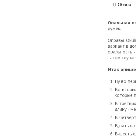
Обзор
Овальная оп
дужек.
Оправы Okul
вариант в до
овальность -
таком случае
Итак опишем
Ну во-пер
Во-вторы
которые п
В-третьих
длину - м
В-четвёрт
В
-
пятых, 
В-шестых,