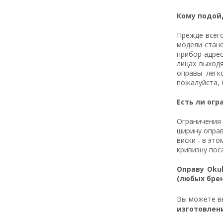
Кому подой
Прежде всег
модели стане
прибор адре
лицах выход
оправы легк
пожалуйста, 
Есть ли огр
Ограничения 
ширину оправ
виски - в эт
кривизну пос
Оправу Okul
(любых бре
Вы можете 
изготовлен