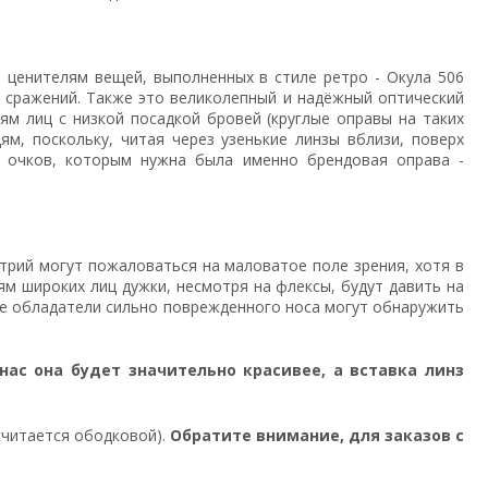
 ценителям вещей, выполненных в стиле ретро - Окула 506
и сражений. Также это великолепный и надёжный оптический
м лиц с низкой посадкой бровей (круглые оправы на таких
м, поскольку, читая через узенькие линзы вблизи, поверх
х очков, которым нужна была именно брендовая оправа -
трий могут пожаловаться на маловатое поле зрения, хотя в
м широких лиц дужки, несмотря на флексы, будут давить на
рые обладатели сильно поврежденного носа могут обнаружить
 нас она будет значительно красивее, а вставка линз
считается ободковой).
Обратите внимание, для заказов с