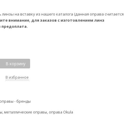
ь
линзы на вставку
из нашего каталога (данная оправа считается
ите внимание, для заказов с изготовлением линз
я предоплата.
В корзину
В избранное
 оправы - бренды
вы
,
металлические оправы
,
оправа Okula