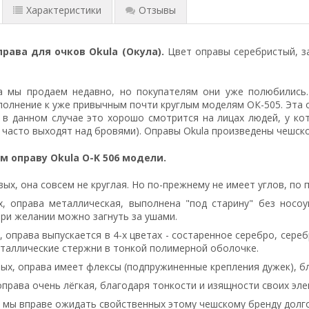
Характеристики
Отзывы
рава для очков Okula (Окула).
Цвет оправы серебристый, з
a мы продаем недавно, но покупателям они уже полюбились
полнение к уже привычным почти круглым моделям ОК-505. Эта о
 в данном случае это хорошо смотрится на лицах людей, у ко
 часто выходят над бровями). Оправы Okula произведены чешс
 оправу Okula O-K 506 модели.
вых, она совсем не круглая. Но по-прежнему не имеет углов, по
х, оправа металлическая, выполнена "под старину" без носо
ри желании можно загнуть за ушами.
, оправа выпускается в 4-х цветах - состаренное серебро, сере
еталлические стержни в тонкой полимерной оболочке.
ых, оправа имеет флексы (подпружиненные крепления дужек), б
оправа очень лёгкая, благодаря тонкости и изящности своих эле
 мы вправе ожидать свойственных этому чешскому бренду долг