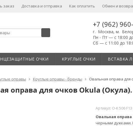
ь заказ
Доставка и отправка
Как оплатить
Обмен и возвра
+7 (962) 960
г. Москва, м. Бело
Пн - Пт — с 18:00 д
Сб — с 11:00 до 18:
ЛНЦЕЗАЩИТНЫЕ ОЧКИ
КРУГЛЫЕ ОЧКИ
ВСТАВКА Л
углые оправы
Круглые оправы - бренды
Овальная оправа для о
ая оправа для очков Okula (Окула).
Артикул:
O-K 506 F13
Овальная оправа 
черными дужками. 