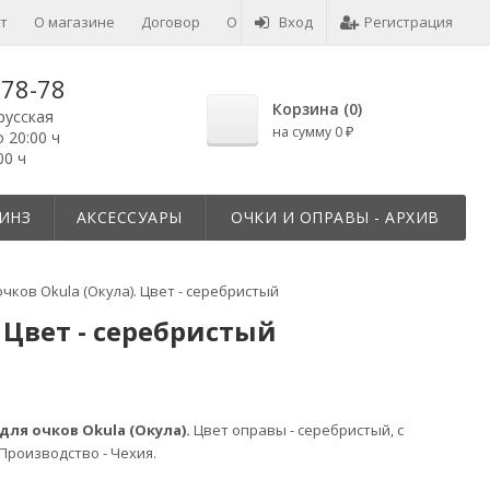
т
О магазине
Договор
О товарах
Вход
Отзывы
Регистрация
-78-78
Корзина (
0
)
русская
на сумму
0
₽
о 20:00 ч
00 ч
ИНЗ
АКСЕССУАРЫ
ОЧКИ И ОПРАВЫ - АРХИВ
чков Okula (Окула). Цвет - серебристый
 Цвет - серебристый
для очков Okula (Окула).
Цвет оправы - серебристый, с
Производство - Чехия.