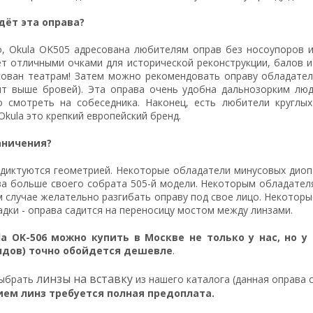
дёт эта оправа?
о, Okula OK505 адресована любителям оправ без носоупоров и
т отличными очками для исторической реконструкции, балов 
сован театрам! Затем можно рекомендовать оправу обладателя
ят выше бровей). Эта оправа очень удобна дальнозорким людя
о смотреть на собеседника. Наконец, есть любители круглы
Okula это крепкий европейский бренд.
аничения?
диктуются геометрией. Некоторые обладатели минусовых диоп
а больше своего собрата 505-й модели. Некоторым обладателя
ом случае желательно разгибать оправу под свое лицо. Некото
адки - оправа садится на переносицу мостом между линзами.
a OK-506 можно купить в Москве не только у нас, но у
ндов) точно обойдется дешевле
.
линзы на вставку
выбрать
из нашего каталога (данная оправа 
ием линз требуется полная предоплата.