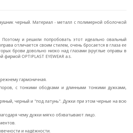
аушник черный. Материал - металл с полимерной оболочкой
. Поэтому и решили попробовать этот идеально овальный
права отличается своим стилем, очень бросается в глаза ее
торых брови довольно низко над глазами (круглые оправы в
кой фирмой OPTIPLAST EYEWEAR a.s.
 прежнему гармоничная.
упоров, с тонкими ободками и длинными тонкими дужками,
бряный, черный и "под латунь". Дужки при этом черные на всю
лагодаря чему дужки мягко обхватывают лицо.
ментов.
овечности и надёжности.