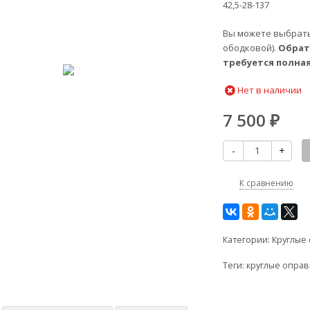
42,5-28-137
Вы можете выбрат
ободковой).
Обрат
требуется полна
Нет в наличии
7 500
₽
-
+
К сравнению
Категории:
Круглые
Теги:
круглые опра