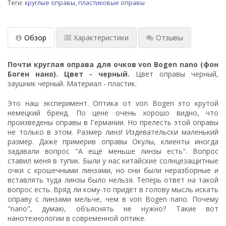
Теги:
круглые оправы
,
пластиковые оправы
Обзор
Характеристики
Отзывы
Почти круглая оправа для очков von Bogen nano (фон
Боген нано). Цвет - черный.
Цвет оправы черный,
заушник черный. Материал - пластик.
Это наш эксперимент. Оптика от von Bogen это крутой
немецкий бренд. По цене очень хорошо видно, что
произведены оправы в Германии. Но прелесть этой оправы
не только в этом. Размер линз! Издевательски маленький
размер. Даже примерив оправы Окулы, клиенты иногда
задавали вопрос "А ещё меньше линзы есть". Вопрос
ставил меня в тупик. Были у нас китайские солнцезащитные
очки с крошечными линзами, но они были неразборные и
вставлять туда линзы было нельзя. Теперь ответ на такой
вопрос есть. Вряд ли кому-то придёт в голову мысль искать
оправу с линзами мельче, чем в von Bogen nano. Почему
"nano", думаю, объяснять не нужно? Такие вот
нанотехнологии в современной оптике.