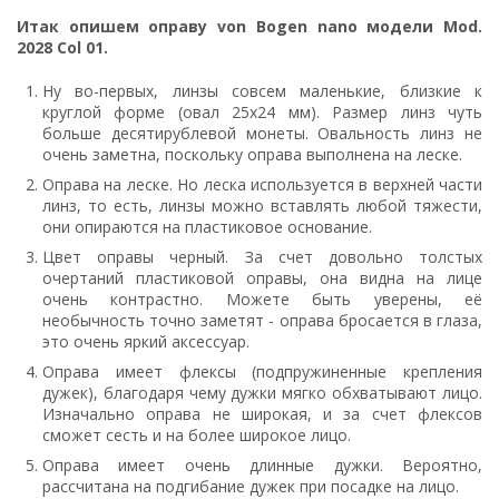
Итак опишем оправу
von Bogen nano
модели Mod.
2028 Col 01.
Ну во-первых, линзы совсем маленькие, близкие к
круглой форме (овал 25х24 мм). Размер линз чуть
больше десятирублевой монеты. Овальность линз не
очень заметна, поскольку оправа выполнена на леске.
Оправа на леске. Но леска используется в верхней части
линз, то есть, линзы можно вставлять любой тяжести,
они опираются на пластиковое основание.
Цвет оправы черный. За счет довольно толстых
очертаний пластиковой оправы, она видна на лице
очень контрастно. Можете быть уверены, её
необычность точно заметят - оправа бросается в глаза,
это очень яркий аксессуар.
Оправа имеет флексы (подпружиненные крепления
дужек), благодаря чему дужки мягко обхватывают лицо.
Изначально оправа не широкая, и за счет флексов
сможет сесть и на более широкое лицо.
Оправа имеет очень длинные дужки. Вероятно,
рассчитана на подгибание дужек при посадке на лицо.