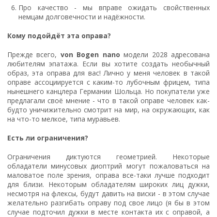
Про качество - мы вправе ожидать свойственных
немцам долговечности и надёжности.
Кому подойдёт эта оправа?
Прежде всего,
von Bogen nano
модели 2028 адресована
любителям эпатажа. Если вы хотите создать необычный
образ, эта оправа для вас! Лично у меня человек в такой
оправе ассоциируется с каким-то лубочным фрицем, типа
нынешнего канцлера Германии Шольца. Но покупатели уже
предлагали своё мнение - что в такой оправе человек как-
будто уничижительно смотрит на мир, на окружающих, как
на что-то мелкое, типа муравьев.
Есть ли ограничения?
Ограничения диктуются геометрией. Некоторые
обладатели минусовых диоптрий могут пожаловаться на
маловатое поле зрения, оправа все-таки лучше подходит
для близи. Некоторым обладателям широких лиц дужки,
несмотря на флексы, будут давить на виски - в этом случае
желательно разгибать оправу под свое лицо (я бы в этом
случае подточил дужки в месте контакта их с оправой, а