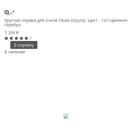
Круглая оправа для очков Okula (Окула). Цвет - состаренное
серебро
7 200
₽
1
В корзину
В наличии