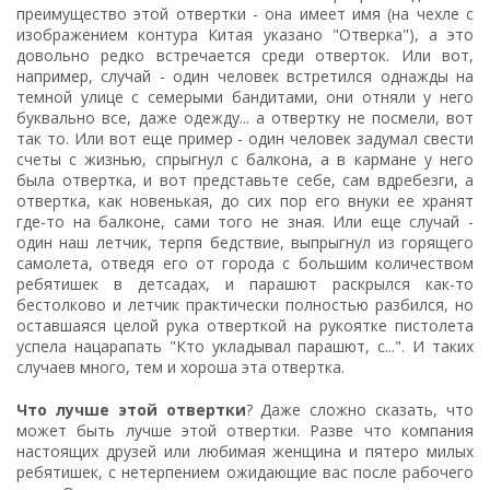
преимущество этой отвертки - она имеет имя (на чехле с
изображением контура Китая указано "Отверка"), а это
довольно редко встречается среди отверток. Или вот,
например, случай - один человек встретился однажды на
темной улице с семерыми бандитами, они отняли у него
буквально все, даже одежду... а отвертку не посмели, вот
так то. Или вот еще пример - один человек задумал свести
счеты с жизнью, спрыгнул с балкона, а в кармане у него
была отвертка, и вот представьте себе, сам вдребезги, а
отвертка, как новенькая, до сих пор его внуки ее хранят
где-то на балконе, сами того не зная. Или еще случай -
один наш летчик, терпя бедствие, выпрыгнул из горящего
самолета, отведя его от города с большим количеством
ребятишек в детсадах, и парашют раскрылся как-то
бестолково и летчик практически полностью разбился, но
оставшаяся целой рука отверткой на рукоятке пистолета
успела нацарапать "Кто укладывал парашют, с...". И таких
случаев много, тем и хороша эта отвертка.
Что лучше этой отвертки
? Даже сложно сказать, что
может быть лучше этой отвертки. Разве что компания
настоящих друзей или любимая женщина и пятеро милых
ребятишек, с нетерпением ожидающие вас после рабочего