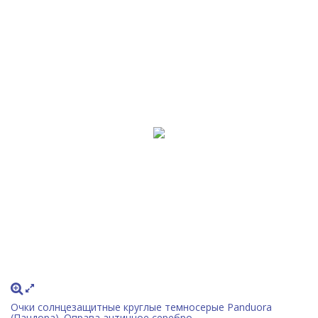
Очки солнцезащитные круглые темносерые Panduora
(Пандора). Оправа античное серебро