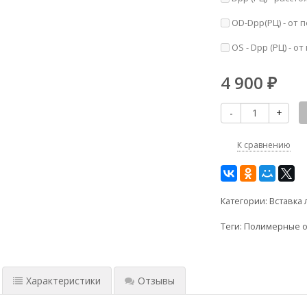
OD-Dpp(РЦ) - от 
OS - Dpp (РЦ) - о
4 900
₽
-
+
К сравнению
Категории:
Вставка 
Теги:
Полимерные о
Характеристики
Отзывы