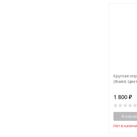
Круглая опр
(Файл). Цве
1 800
₽
В корзи
Нет в налич