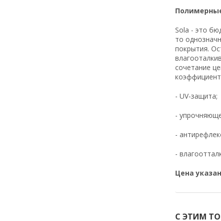
Полимерные о
Sola - это б
то однозначн
покрытия. Ос
влагооталкив
сочетание це
коэффициенто
- UV-защита;
- упрочняюще
- антирефлек
- влагооттал
Цена указан
С ЭТИМ Т