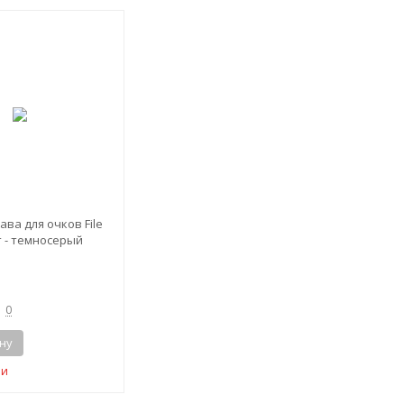
ава для очков File
т - темносерый
0
ну
ии