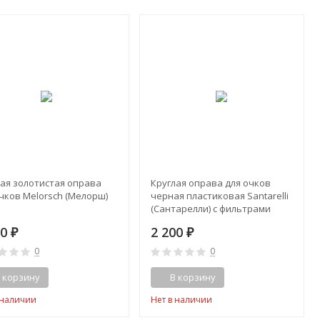
лая золотистая оправа
Круглая оправа для очков
чков Melorsch (Мелорш)
черная пластиковая Santarelli
(Сантарелли) с фильтрами
00
2 200
₽
₽
0
0
 корзину
В корзину
 наличии
Нет в наличии