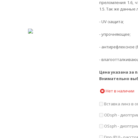
преломления 1.6, 
1.5. Так же данные
- UV-защита;
- упрочняющее;
- антирефлексное 
- влагоотталкиваю
Цена указана за п
Внимательно выб
Нет в наличии
Вставка линз в о
ODsph - диоптрии 
OSsph - диоптрии 
Dpp (РЦ) - расст