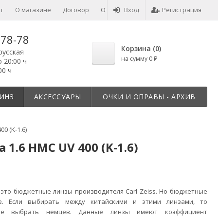
т
О магазине
Договор
О товарах
Вход
Отзывы
Регистрация
-78-78
Корзина (
0
)
русская
на сумму
0
₽
о 20:00 ч
00 ч
ИНЗ
АКСЕССУАРЫ
ОЧКИ И ОПРАВЫ - АРХИВ
0 (K-1.6)
1.6 HMC UV 400 (K-1.6)
- это бюджетные линзы производителя Carl Zeiss. Но бюджетные
е. Если выбирать между китайскими и этими линзами, то
ше выбрать немцев. Данные линзы имеют коэффициент