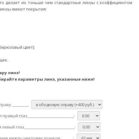
что делает их тоньше чем стандартные линзы с коэффициентом
 линзы имеют покрытия:
(бирюзовый цвет);
щее.
ару линз!
ирайте параметры линз, указанные ниже!
праву _________
правый глаз_________________________:
левый глаз___________________________:
ояние между центрами зрачков_______: