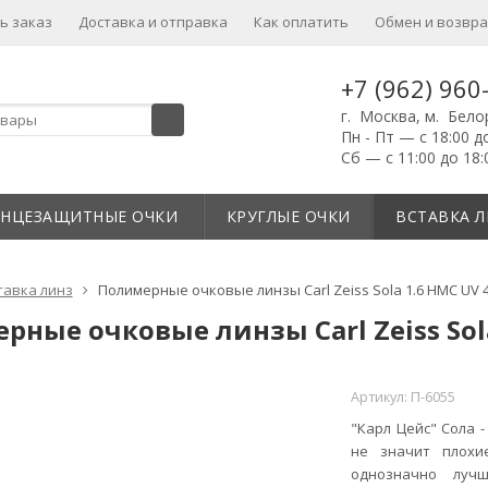
ь заказ
Доставка и отправка
Как оплатить
Обмен и возвра
+7 (962) 960
г. Москва, м. Бело
Пн - Пт — с 18:00 д
Сб — с 11:00 до 18:
ЛНЦЕЗАЩИТНЫЕ ОЧКИ
КРУГЛЫЕ ОЧКИ
ВСТАВКА Л
тавка линз
Полимерные очковые линзы Carl Zeiss Sola 1.6 HMC UV 40
ные очковые линзы Carl Zeiss Sola 
Артикул:
П-6055
"Карл Цейс"
Сола 
не значит плохи
однозначно луч