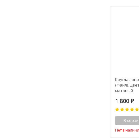
Круглая опр
(Файл). Цве
матовый
1 800
₽
В корзи
Нет в налич