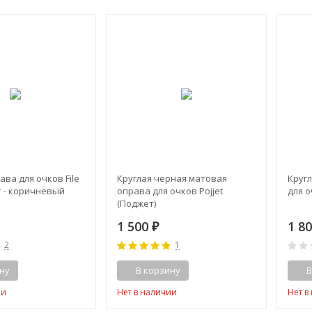
ава для очков File
Круглая черная матовая
Круг
т - коричневый
оправа для очков Pojjet
для о
(Поджет)
1 500
1 8
₽
2
1
ну
В корзину
В
ии
Нет в наличии
Нет в