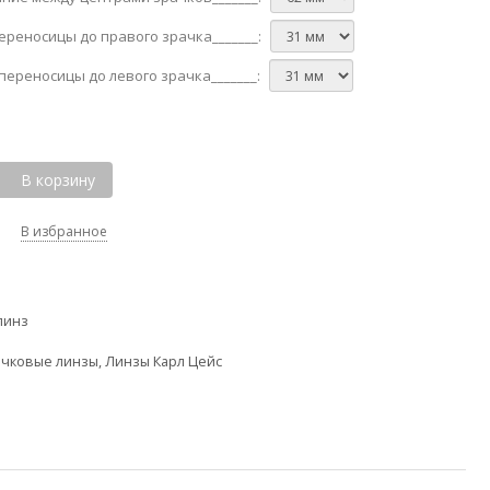
переносицы до правого зрачка_______:
т переносицы до левого зрачка_______:
В корзину
В избранное
линз
чковые линзы
,
Линзы Карл Цейс