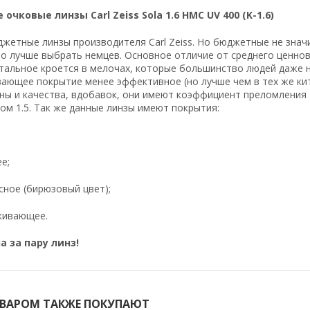
чковые линзы Carl Zeiss Sola 1.6 HMC UV 400 (K-1.6)
юджетные линзы производителя Carl Zeiss. Но бюджетные не знач
о лучше выбрать немцев. Основное отличие от среднего ценново
тальное кроется в мелочах, которые большинство людей даже 
ающее покрытие менее эффективное (но лучше чем в тех же китай
ны и качества, вдобавок, они имеют коэффициент преломления 1
м 1.5. Так же данные линзы имеют покрытия:
е;
сное (бирюзовый цвет);
кивающее.
а за пару линз!
ОВАРОМ ТАКЖЕ ПОКУПАЮТ