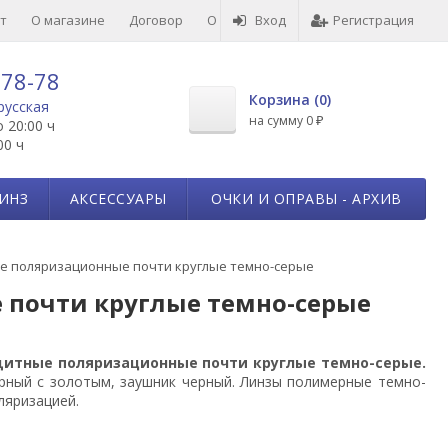
т
О магазине
Договор
О товарах
Вход
Отзывы
Регистрация
-78-78
Корзина (
0
)
русская
на сумму
0
₽
о 20:00 ч
00 ч
ИНЗ
АКСЕССУАРЫ
ОЧКИ И ОПРАВЫ - АРХИВ
е поляризационные почти круглые темно-серые
почти круглые темно-серые
итные поляризационные почти круглые темно-серые.
рный с золотым, заушник черный. Линзы полимерные темно-
ляризацией.