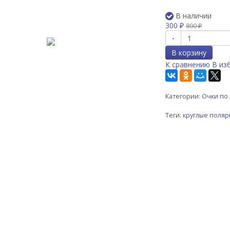
В наличии
300
₽
800
₽
-
В корзину
К сравнению
В из
Категории:
Очки по 
Теги:
круглые поля
-63%