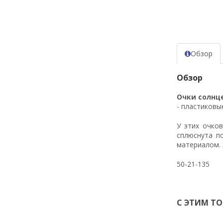
Обзор
Обзор
Очки солнц
- пластиковы
У этих очко
сплюснута п
материалом. 
50-21-135
С ЭТИМ Т