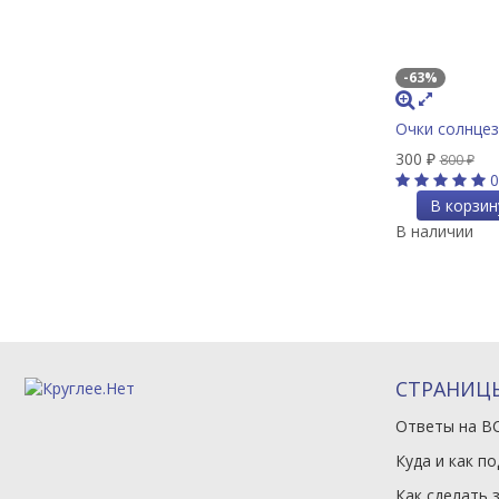
-63%
Очки солнце
300
₽
800
₽
0
В корзин
В наличии
СТРАНИЦ
Ответы на В
Куда и как п
Как сделать 