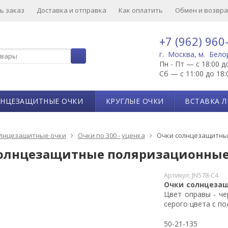
ь заказ
Доставка и отправка
Как оплатить
Обмен и возвра
+7 (962) 960
г. Москва, м. Бело
Пн - Пт — с 18:00 д
Сб — с 11:00 до 18:
ЛНЦЕЗАЩИТНЫЕ ОЧКИ
КРУГЛЫЕ ОЧКИ
ВСТАВКА Л
лнцезащитные очки
Очки по 300 - уценка
Очки солнцезащитны
олнцезащитные поляризационные 
Артикул:
JN578-C4
Очки солнцезащ
Цвет оправы - че
серого цвета с по
50-21-135