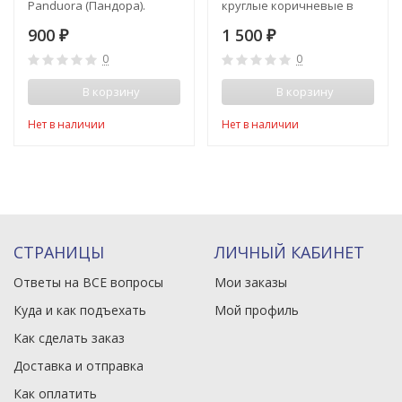
Panduora (Пандора).
круглые коричневые в
Оправа античное
золотой оправе Matrix
900
1 500
₽
₽
серебро
(Матрикс) с минишорами
0
0
В корзину
В корзину
Нет в наличии
Нет в наличии
СТРАНИЦЫ
ЛИЧНЫЙ КАБИНЕТ
Ответы на ВСЕ вопросы
Мои заказы
Куда и как подъехать
Мой профиль
Как сделать заказ
Доставка и отправка
Как оплатить