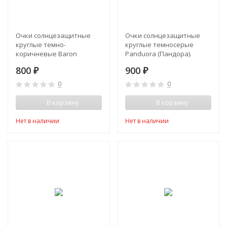
Очки солнцезащитные
Очки солнцезащитные
круглые темно-
круглые темносерые
коричневые Baron
Panduora (Пандора).
Оправа черная
800
900
₽
₽
0
0
В корзину
В корзину
Нет в наличии
Нет в наличии