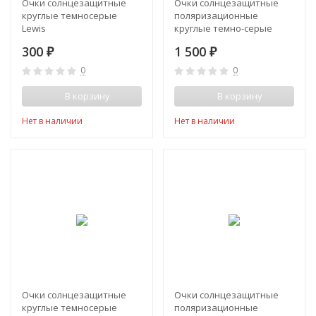
Очки солнцезащитные
Очки солнцезащитные
круглые темносерые
поляризационные
Lewis
круглые темно-серые
Matrix (Матрикс)
300
1 500
₽
₽
0
0
В корзину
В корзину
Нет в наличии
Нет в наличии
Очки солнцезащитные
Очки солнцезащитные
круглые темносерые
поляризационные