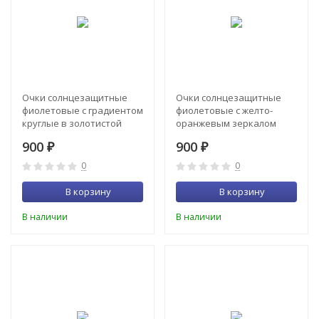
Очки солнцезащитные
Очки солнцезащитные
фиолетовые с градиентом
фиолетовые с желто-
круглые в золотистой
оранжевым зеркалом
оправе Furlux
круглые в золотистой
900
900
₽
₽
оправе Furlux
0
0
В корзину
В корзину
В наличии
В наличии