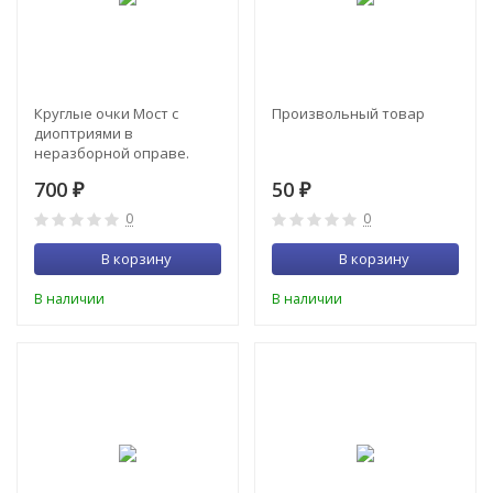
Круглые очки Мост с
Произвольный товар
диоптриями в
неразборной оправе.
Цвет - черный
700
50
₽
₽
0
0
В корзину
В корзину
В наличии
В наличии