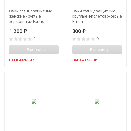
Очки солнцезащитные
Очки солнцезащитные
женские круглые
круглые фиолетово-серые
зеркальные Furlux
Baron
1 200
300
₽
₽
0
0
В корзину
В корзину
Нет в наличии
Нет в наличии