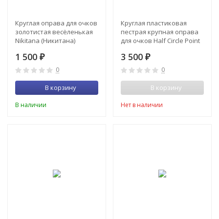
Круглая оправа для очков
Круглая пластиковая
золотистая весёленькая
пестрая крупная оправа
Nikitana (Никитана)
для очков Half Circle Point
(Халф Циркл Пойнт)
1 500
3 500
₽
₽
0
0
В корзину
В корзину
В наличии
Нет в наличии