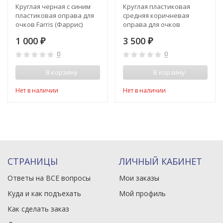
Круглая черная с синим
Круглая пластиковая
пластиковая оправа для
средняя коричневая
очков Farris (Фаррис)
оправа для очков
Baroncelli (Барончелли)
1 000
3 500
₽
₽
0
0
В корзину
В корзину
Нет в наличии
Нет в наличии
СТРАНИЦЫ
ЛИЧНЫЙ КАБИНЕТ
Ответы на ВСЕ вопросы
Мои заказы
Куда и как подъехать
Мой профиль
Как сделать заказ