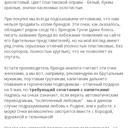
фиолетовый. Цвет пластиковой оправы - белый, буквы
красные, значки насекомых золотистые.
При покупке мы всегда подсказываем оптовикам, что нам
нельзя продавать копии брендов. Эти очки, как оказалось,
обладают рядом сходств с брендом Гуччи (даже боюсь
писать название бренда во избежание появления на сайте
его бдительных представителей), но на мой взгляд имеют
ряд очень серьезных отличий (полностью пластиковые, без
носоупоров, полностью круглые), что не позволяет их
спутать.
Кстати производитель бренда-аналога считает эти очки
женскими, а мы вот, например, рекомендуем их брутальным
мужикам, портовым грузчикам, капитанам дальнего
плавания и героическим подводникам - отличный подарок
на 9 мая, но
требующий сочетания с напитками
!
Надпись на очках означает, если верить автоматическим
переводчикам, "ослепленный любовью" - мы в данном
случае подразумеваем любовь к Родине, или к работе, к
морю! Очки великолепно смотрятся вместе с бородой,
фуражкой и тельняшкой!
Кстати это неплохой подарок знакомым пчеловодам - на