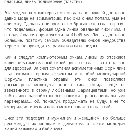
пластика, линзы полимерные (пластик).
Эта модель компьютерных очков дань возникшей довольно
давно моде на асимметрию. Как они к нам попали, ума не
приложу. Сделаны они просто, но бросаются в глаза сразу -
что поделаешь, форма! Одна линза овальная 44х47 мм, а
вторая (правая) прямоугольная 41х48 мм. Линзы довольно
большие, поэтому самому обладателю очков неудобства
терпеть не приходится, рамки почти не видны.
Как и следует компьютерным очкам, линзы их отсекают
излишне утомительный синий цвет от глаз - это полезно
для здоровья. За счет сочетания асимметричных форм линз
с антикомпьютерным эффектом и особой молекулярной
формулы пластика оправы эти очки позволяют
рассмотреть молекулы нового типа ковида, еще не
завезенного в страну любезными фармацевтами, но уже
заботливо разработанного нашими транснациональными
партнерами..., ой, пожалуй, продолжать не буду, а не то
империалистическая клика может закликать наш сайт...
Очки эти подходят и мужчинам и женщинам, но больше
рекомендую их юношам и девушкам, а также молодым
душой дедушкам и бабушкам.