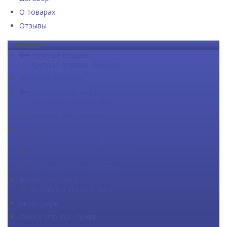
О товарах
Отзывы
Каталог
Круглые оправы
Круглые оправы - бренды
Пенсне и лорнеты
Солнцезащитные очки
Не совсем круглые очки
Очки по 300 - уценка
Круглые очки
Круглые компьютерные очки
Круглые очки для водителей
Круглые очки имиджевые
Вставка линз
Вставка и окраска линз
Аксессуары
Очки и оправы - архив