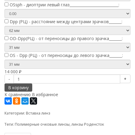
OSsph - диоптрии левый глаз___________________________:
Dpp (РЦ) - расстояние между центрами зрачков_______:
OD-Dpp(РЦ) - от переносицы до правого зрачка_______:
OS - Dpp (РЦ) - от переносицы до левого зрачка_______:
14 000
₽
-
+
В корзину
К сравнению
В избранное
Категории:
Вставка линз
Теги:
Полимерные очковые линзы
,
линзы Роденсток