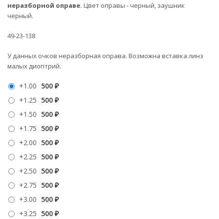
неразборной оправе
.
Цвет оправы - черный, заушник
черный.
49-23-138
У данных очков неразборная оправа. Возможна вставка линз
малых диоптрий.
+1.00
500
₽
+1.25
500
₽
+1.50
500
₽
+1.75
500
₽
+2.00
500
₽
+2.25
500
₽
+2.50
500
₽
+2.75
500
₽
+3.00
500
₽
+3.25
500
₽