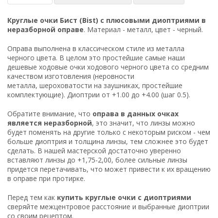
Круглые очки Бист (Bist) с плюсовыми диоптриями в
неразборной оправе
. Материал - металл, цвет - черный.
Оправа выполнена в классическом стиле из металла
черного цвета. В целом это простейшие самые наши
дешевые ходовые очки ходового черного цвета со средним
качеством изготовления (неровности
металла, шероховатости на заушниках, простейшие
комплектующие). Диоптрии от +1.00 до +4.00 (шаг 0.5).
Обратите внимание, что
оправа в данных очках
является неразборной
, это значит, что линзы можно
будет поменять на другие только с некоторым риском - чем
больше диоптрия и толщина линзы, тем сложнее это будет
сделать. В нашей мастерской достаточно уверенно
вставляют линзы до +1,75-2,00, более сильные линзы
придется перетачивать, что может привести к их вращению
в оправе при протирке.
Перед тем как
купить
круглые очки с диоптриями
сверяйте межцентровое расстояние и выбранные диоптрии
со своим рецептом.