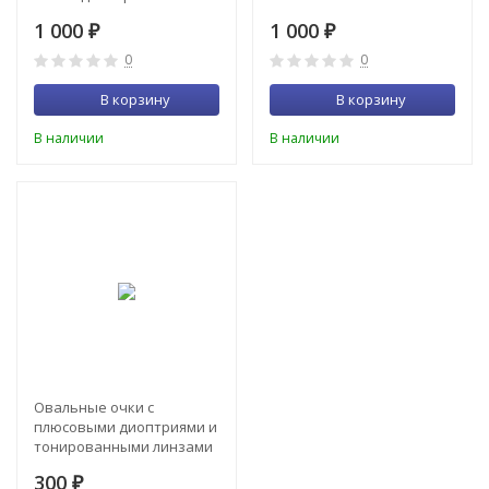
диоптриями
1 000
1 000
₽
₽
0
0
В корзину
В корзину
В наличии
В наличии
Овальные очки с
плюсовыми диоптриями и
тонированными линзами
в оправе на винтах
300
₽