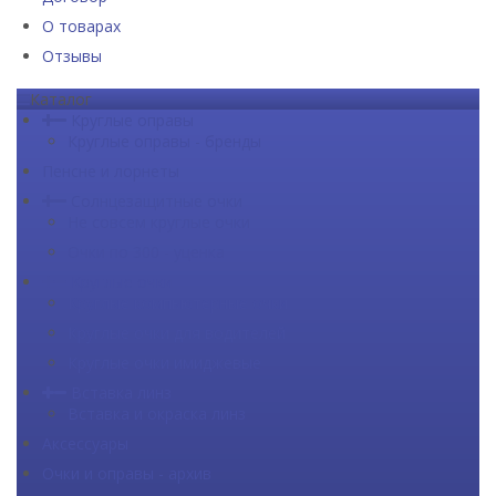
О товарах
Отзывы
Каталог
Круглые оправы
Круглые оправы - бренды
Пенсне и лорнеты
Солнцезащитные очки
Не совсем круглые очки
Очки по 300 - уценка
Круглые очки
Круглые компьютерные очки
Круглые очки для водителей
Круглые очки имиджевые
Вставка линз
Вставка и окраска линз
Аксессуары
Очки и оправы - архив