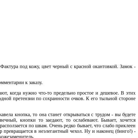
 Фактура под кожу, цвет черный с красной окантовкой. Замок -
мментарии к заказу.
ют, когда нужно что-то предельно простое и дешевое. В этих
одной претензии по сохранности очков. К его тыльной стороне
авела кнопка, то она станет открываться с трудом - вы будете
чный, кнопки то заедают, то ослабевают. Бывает, хочется
расползается по швам. Очень редко бывает, что слабо приклеен
 превращается в неэлегантный чехол. Ну и наконец (бинго!) -
кожезаменитель.