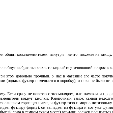
жи обшит кожезаменителем, изнутри - нечто, похожее на замшу.
о войдут выбранные очки, то задавайте уточняющий вопрос в ко
и этом довольно прочный. У нас в магазине его часто покупа
ии (однако, футляр помещается в коробку), и пока не было ни 
му. Если сразу не повезло с экземпляром, или намокла и прорж
аменитель вокруг кнопки. Кнопочный замок самый недолгове
ся слишком торчащая нитка, и футляр тихо и мирно потихоньку 
ает футляру форму), он выпадает из футляра и вот уже футляр
абытый дома в темном сухом месте) все-таки должен посыпаться 