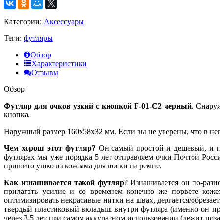
Категории:
Аксессуары
Теги:
футляры
Обзор
Характеристики
Отзывы
Обзор
Футляр для очков узкий с кнопкой F-01-C2 черный
. Снару
кнопка.
Наружный размер 160х58х32 мм. Если вы не уверены, что в нег
Чем хорош этот футляр?
Он самый простой и дешевый, и пр
футлярах мы уже порядка 5 лет отправляем очки Почтой Росси
пришито ушко из кожзама для носки на ремне.
Как изнашивается такой футляр
? Изнашивается он по-разно
прилагать усилие и со временем конечно же порвете кожез
оптимизировать некрасивые нитки на швах, дергается/обрезает
твердый пластиковый вкладыш внутри футляра (именно он прид
через 3-5 лет при самом аккуратном использовании (лежит поз