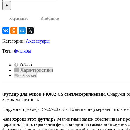
+
К сравнению
В избранное
Категории:
Аксессуары
Теги:
футляры
Обзор
Характеристики
Отзывы
Футляр для очков FK002-C5 светлокоричневый
. Снаружи о
Замок магнитный.
Наружный размер 159х59х32 мм. Если вы не уверены, что в нег
Чем хорош этот футляр?
Магнитный замок обеспечивает проч
царапин. Тип открывания футляра один из самых долговечных,
футляров. И вид, и типоразмер, и темный цвет адресуют этот