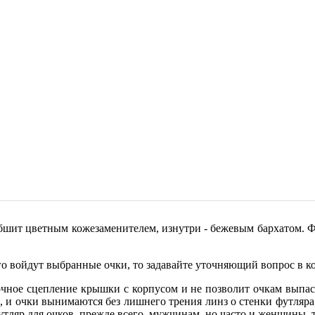
бшит цветным кожезаменителем, изнутри - бежевым бархатом. Ф
о войдут выбранные очки, то задавайте уточняющий вопрос в ко
ное сцепление крышки с корпусом и не позволит очкам выпаст
 и очки вынимаются без лишнего трения линз о стенки футляра
 футляр для очков, прежде всего, мужчинам, но часто и женщин