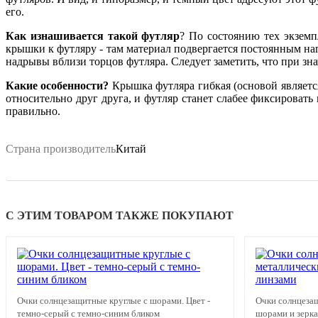
его.
Как изнашивается такой футляр
? По состоянию тех экземп
крышки к футляру - там материал подвергается постоянным наг
надрывы вблизи торцов футляра. Следует заметить, что при зна
Какие особенности?
Крышка футляра гибкая (основой является
относительно друг друга, и футляр станет слабее фиксирова
правильно.
Страна производитель
Китай
С ЭТИМ ТОВАРОМ ТАКЖЕ ПОКУПАЮТ
Очки солнцезащитные круглые с шорами. Цвет -
Очки солнцеза
темно-серый с темно-синим бликом
шорами и зерк