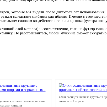
ляров, которые мы видели после двух-трех лет использования,
рузкам вследствие сгибания-разгибания. Именно в этом месте п
чительном силовом воздействии стенки и крышка футляра погнутс
 тонкий слой металла) и соответственно, если на футляр сильн
ть крышку. Не расстраивайтесь, любой мужчина сможет аккуратн
Очки солнцезащитные круглые в о
щитные круглые с металлическими
золотистой оправе
альными линзами