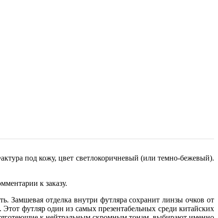
актура под кожу, цвет светлокоричневый (или темно-бежевый).
мментарии к заказу.
ь. Замшевая отделка внутри футляра сохранит линзы очков от
. Этот футляр один из самых презентабельных среди китайских
ы, тяготеющие к нейтральным скромным тонам, выбирают именно